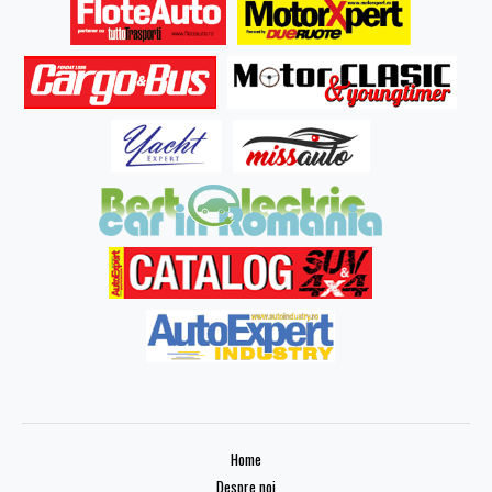
Home
Despre noi