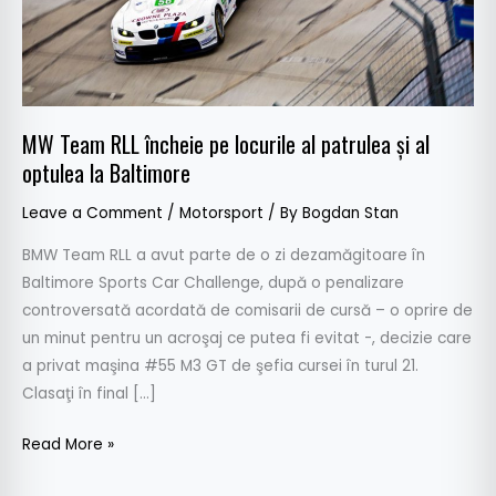
patrulea
şi
al
optulea
la
MW Team RLL încheie pe locurile al patrulea şi al
Baltimore
optulea la Baltimore
Leave a Comment
/
Motorsport
/ By
Bogdan Stan
BMW Team RLL a avut parte de o zi dezamăgitoare în
Baltimore Sports Car Challenge, după o penalizare
controversată acordată de comisarii de cursă – o oprire de
un minut pentru un acroşaj ce putea fi evitat -, decizie care
a privat maşina #55 M3 GT de şefia cursei în turul 21.
Clasaţi în final […]
Read More »