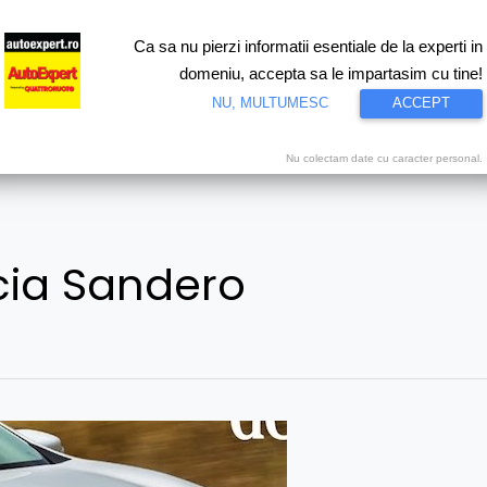
Ca sa nu pierzi informatii esentiale de la experti in
ri
Test drive
Eco
Motorsport
Proiecte speciale
Video
domeniu, accepta sa le impartasim cu tine!
NU, MULTUMESC
ACCEPT
Nu colectam date cu caracter personal.
ia Sandero