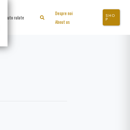
Despre noi
SHO
Auto rulate
Search
P
About us