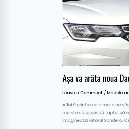
arăta
noua
Dacia
Sandero,
spun
francezii
Așa va arăta noua Dac
Leave a Comment
/
Modele au
Aflată printre cele mai bine v
menite să ascundă faptul că est
imaginează viitorul Sandero. Ce