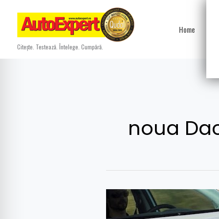
Skip
to
Home
Ști
content
Citește. Testează. Întelege. Cumpără.
noua Dac
Așa
va