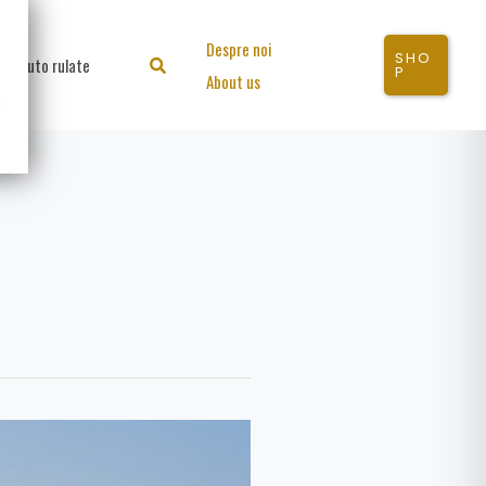
Despre noi
SHO
Auto rulate
Search
P
About us