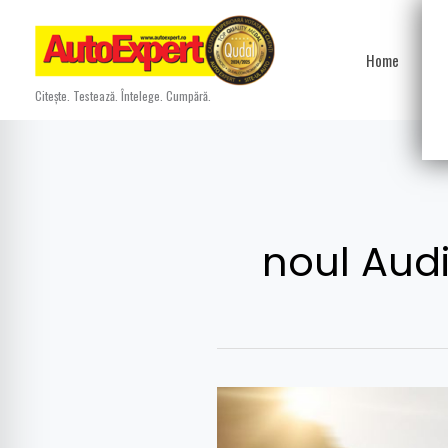
Skip
to
Home
Ști
content
Citește. Testează. Întelege. Cumpără.
noul Aud
Noul
Audi