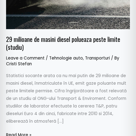
limite
(studiu)
29 milioane de masini diesel polueaza peste limite
(studiu)
Leave a Comment
/
Tehnologie auto
,
Transporturi
/ By
Cristi Stefan
Statistici socante arata ca nu mai putin de 29 milioane de
masini diesel, înmatriculate în UE, emit gaze poluante mult
peste limitele permise. Cifra îngrijorătoare a fost relevată
de un studiu al ONG-ului Transport & Enviroment. Conform
studiilor de laborator efectuate la cererea T&P, patru
dieseluri Euro 4 din cinci, fabricate intre 2010 si 2014,
eliberează în atmosferă […]
Read More »