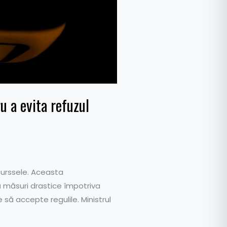
u a evita refuzul
 curssele. Aceasta
ă măsuri drastice împotriva
să accepte regulile. Ministrul