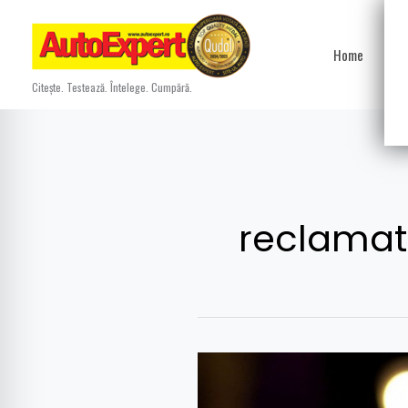
Skip
to
Home
Ști
content
Citește. Testează. Întelege. Cumpără.
reclamati
Primarul
Gabriela