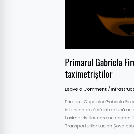
Primarul Gabriela Fir
taximetriștilor
Leave a Comment
/
Infrastruc
Primarul Capitalei Gabriela Fir
intenționează să introducă un 
taximetriștilor care nu respect
Transporturilor Lucian Șova est