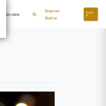
Despre noi
SHO
Auto rulate
Search
P
About us