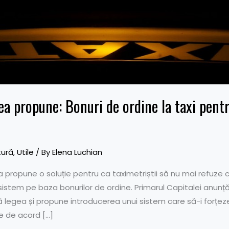
ea propune: Bonuri de ordine la taxi pentr
tură
,
Utile
/ By
Elena Luchian
ea propune o soluție pentru ca taximetriștii să nu mai refuze
sistem pe baza bonurilor de ordine. Primarul Capitalei anunț
ă legea și propune introducerea unui sistem care să-i forțeze 
e de acord […]