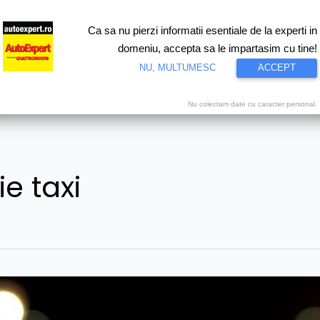
Ca sa nu pierzi informatii esentiale de la experti in
ri
Test drive
Eco
Motorsport
Proiecte speciale
Video
domeniu, accepta sa le impartasim cu tine!
NU, MULTUMESC
ACCEPT
Nu colectam date cu caracter personal.
e taxi