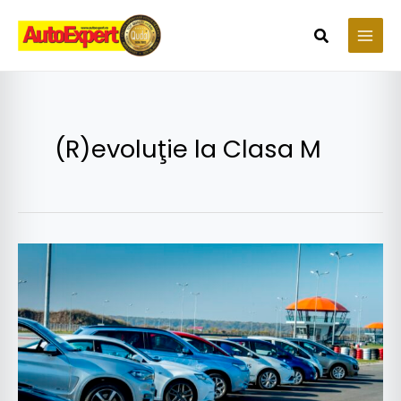
Skip
to
Search
content
(R)evoluţie la Clasa M
Avantajele
alegerii
unui
model
din
clasa
hibridă