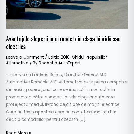
sau
electrică
Avantajele alegerii unui model din clasa hibridă sau
electrică
Leave a Comment
/
Editia 2016
,
Ghidul Propulsiilor
Alternative
/ By
Redactia AutoExpert
– Interviu cu Frédéric Banco, Director General ALD
Automotive România ALD Automotive este prima companie
de leasing operaţional care se implică în mod activ în
promovarea către companii a tehnologiilor auto care
protejează mediul, livrând deja flote de maşini electrice.
Care au fost aspectele care au contat cel mai mult în
decizia companiilor pentru această […]
Read More »