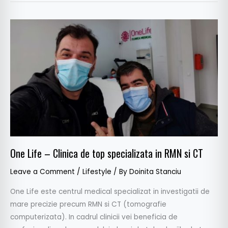
One
Life
–
Clinica
de
top
specializata
in
RMN
si
One Life – Clinica de top specializata in RMN si CT
CT
Leave a Comment
/
Lifestyle
/ By
Doinita Stanciu
One Life este centrul medical specializat in investigatii de
mare precizie precum RMN si CT (tomografie
computerizata). In cadrul clinicii vei beneficia de