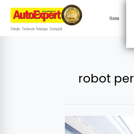
Skip
to
Home
Ști
content
Citește. Testează. Întelege. Cumpără.
robot pe
Ninebot,
cel