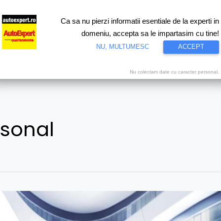
Ca sa nu pierzi informatii esentiale de la experti in
ri
Test drive
Eco
Motorsport
Proiecte speciale
Video
domeniu, accepta sa le impartasim cu tine!
NU, MULTUMESC
ACCEPT
Nu colectam date cu caracter personal.
rsonal