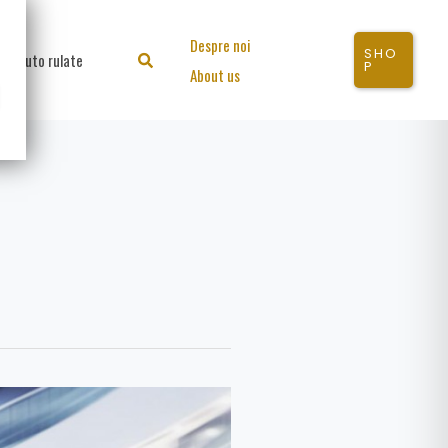
Despre noi
SHO
Auto rulate
Search
P
About us