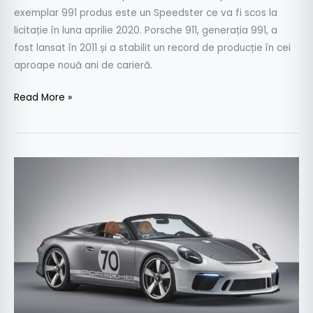
exemplar 991 produs este un Speedster ce va fi scos la
licitație în luna aprilie 2020. Porsche 911, generația 991, a
fost lansat în 2011 și a stabilit un record de producție în cei
aproape nouă ani de carieră.
Read More »
Porsche
aniversează
70
de
ani
de
mașini
sport
cu