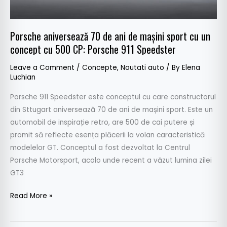
un
concept
cu
Porsche aniversează 70 de ani de mașini sport cu un
500
concept cu 500 CP: Porsche 911 Speedster
CP:
Leave a Comment
/
Concepte
,
Noutati auto
/ By
Elena
Porsche
Luchian
911
Speedster
Porsche 911 Speedster este conceptul cu care constructorul
din Sttugart aniversează 70 de ani de mașini sport. Este un
automobil de inspirație retro, are 500 de cai putere și
promit să reflecte esența plăcerii la volan caracteristică
modelelor GT. Conceptul a fost dezvoltat la Centrul
Porsche Motorsport, acolo unde recent a văzut lumina zilei
GT3
Read More »