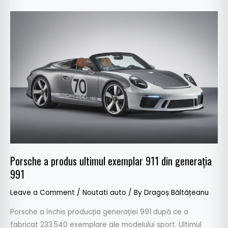
Porsche
a
produs
ultimul
exemplar
911
din
generația
991
Porsche a produs ultimul exemplar 911 din generația
991
Leave a Comment
/
Noutati auto
/ By
Dragoș Băltățeanu
Porsche a închis producția generației 991 după ce a
fabricat 233.540 exemplare ale modelului sport. Ultimul