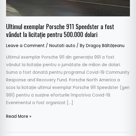
vândut
la
licitație
Ultimul exemplar Porsche 911 Speedster a fost
pentru
vândut la licitație pentru 500.000 dolari
500.000
dolari
Leave a Comment
/
Noutati auto
/ By
Dragoș Băltățeanu
Ultimul exemplar Porsche 911 din generația 991 a fost
vândut la licitație pentru o jumătate de milion de dolari.
Suma a fost donată pentru programul Covid-19 Community
Response and Recovery Fund. Porsche North America a
scos la licitație ultimul exemplar Porsche 911 Speedster (gen
991) pentru a susține eforturile împotriva Covid-19.
Evenimentul a fost organizat […]
Read More »