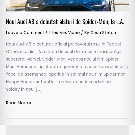
Spider-
Man,
la
Noul Audi A8 a debutat alături de Spider-Man, la L.A.
L.A.
Leave a Comment
/
Lifestyle
,
Video
/ By
Cristi Stefan
Noul Audi A8 a debutat oficial pe covorul roșu, la Teatrul
Chinezesc din L.A., alături de unul dintre cele mai îndrăgiți
supereroi Marvel, Spider-Man, vedeta noului film Spider-
Man: Homecoming. A patra generație a navei-amiral Audi își
face, de asemenea, apariția în cel mai nou film Spiderman,
Happy Hogan, șoferul lui Iron Man, conducându-l pe
Spidey în noul […]
Read More »