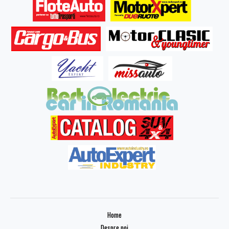
Home
Despre noi