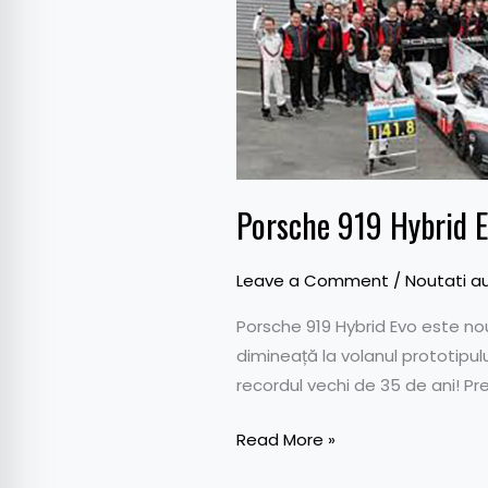
Hybrid
Evo
bate
recordul
all-
time
pe
Nurburgring
Porsche 919 Hybrid E
(video)
Leave a Comment
/
Noutati a
Porsche 919 Hybrid Evo este nou
dimineață la volanul prototipu
recordul vechi de 35 de ani! P
Read More »