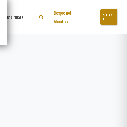
Despre noi
SHO
Auto rulate
Search
P
About us