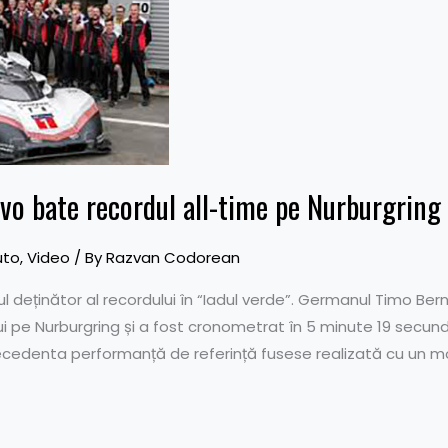
vo bate recordul all-time pe Nurburgring 
uto
,
Video
/ By
Razvan Codorean
l deținător al recordului în “Iadul verde”. Germanul Timo Ber
lui pe Nurburgring și a fost cronometrat în 5 minute 19 secun
recedenta performanță de referință fusese realizată cu un mo