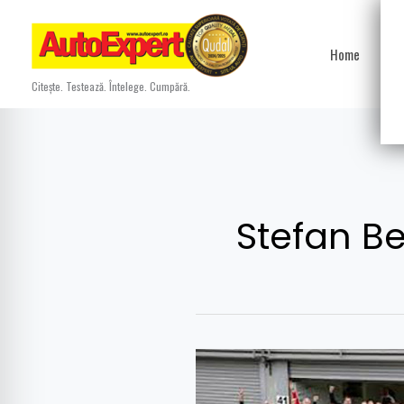
Skip
to
Home
Ști
content
Citește. Testează. Întelege. Cumpără.
Stefan Be
Porsche
919