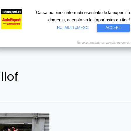
Ca sa nu pierzi informatii esentiale de la experti in
ri
Test drive
Eco
Motorsport
Proiecte speciale
Video
domeniu, accepta sa le impartasim cu tine!
NU, MULTUMESC
ACCEPT
Nu colectam date cu caracter personal.
llof