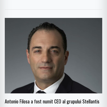
Antonio
Filosa
a
fost
numit
CEO
al
grupului
Stellantis
Antonio Filosa a fost numit CEO al grupului Stellantis