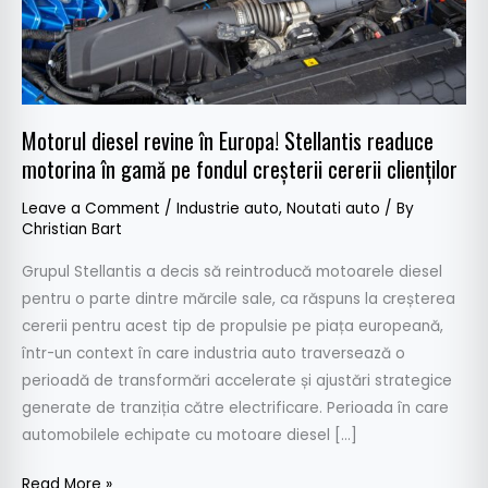
motorina
în
gamă
pe
fondul
Motorul diesel revine în Europa! Stellantis readuce
creșterii
motorina în gamă pe fondul creșterii cererii clienților
cererii
clienților
Leave a Comment
/
Industrie auto
,
Noutati auto
/ By
Christian Bart
Grupul Stellantis a decis să reintroducă motoarele diesel
pentru o parte dintre mărcile sale, ca răspuns la creșterea
cererii pentru acest tip de propulsie pe piața europeană,
într-un context în care industria auto traversează o
perioadă de transformări accelerate și ajustări strategice
generate de tranziția către electrificare. Perioada în care
automobilele echipate cu motoare diesel […]
Read More »