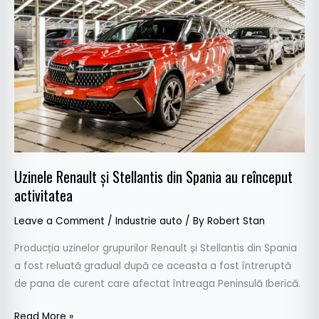
Stellantis
din
Spania
au
reînceput
activitatea
Uzinele Renault și Stellantis din Spania au reînceput
activitatea
Leave a Comment
/
Industrie auto
/ By
Robert Stan
Producția uzinelor grupurilor Renault și Stellantis din Spania
a fost reluată gradual după ce aceasta a fost întreruptă
de pana de curent care afectat întreaga Peninsulă Iberică.
Read More »