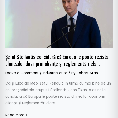
că
Europa
le
poate
rezista
chinezilor
doar
prin
alianțe
Șeful Stellantis consideră că Europa le poate rezista
și
chinezilor doar prin alianțe și reglementări clare
reglementări
clare
Leave a Comment
/
Industrie auto
/ By
Robert Stan
Ca și Luca de Meo, șeful Renault, în urmă cu mai bine de un
an, președintele grupului Stellantis, John Elkan, a ajuns la
concluzia că Europa le poate rezista chinezilor doar prin
alianțe și reglementări clare.
Read More »