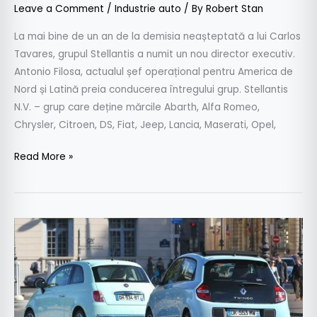
Leave a Comment
/
Industrie auto
/ By
Robert Stan
La mai bine de un an de la demisia neașteptată a lui Carlos
Tavares, grupul Stellantis a numit un nou director executiv.
Antonio Filosa, actualul șef operațional pentru America de
Nord și Latină preia conducerea întregului grup. Stellantis
N.V. – grup care deține mărcile Abarth, Alfa Romeo,
Chrysler, Citroen, DS, Fiat, Jeep, Lancia, Maserati, Opel,
Read More »
Mașinile
de
oraș,
tot
mai
greu