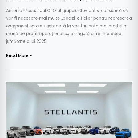
Antonio Filosa, noul CEO al grupului Stellantis, consideră că
vor fi necesare mai multe „decizii dificile” pentru redresarea
companiei care se așteaptă la venituri nete mai mari și o
marjă de profit operațional cu o singură cifră în a doua
jumătate a lui 2025.
Read More »
Stellantis
a
raportat
pierderi
de
2,3
mld.