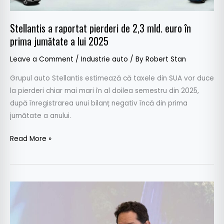
euro
în
Stellantis a raportat pierderi de 2,3 mld. euro în
prima
prima jumătate a lui 2025
jumătate
a
Leave a Comment
/
Industrie auto
/ By
Robert Stan
lui
2025
Grupul auto Stellantis estimează că taxele din SUA vor duce
la pierderi chiar mai mari în al doilea semestru din 2025,
după înregistrarea unui bilanț negativ încă din prima
jumătate a anului.
Read More »
Șeful
Stellantis
consideră