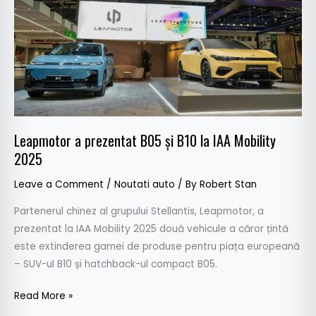
prezentat
B05
și
B10
la
IAA
Mobility
2025
Leapmotor a prezentat B05 și B10 la IAA Mobility
2025
Leave a Comment
/
Noutati auto
/ By
Robert Stan
Partenerul chinez al grupului Stellantis, Leapmotor, a
prezentat la IAA Mobility 2025 două vehicule a căror țintă
este extinderea gamei de produse pentru piața europeană
– SUV-ul B10 și hatchback-ul compact B05.
Read More »