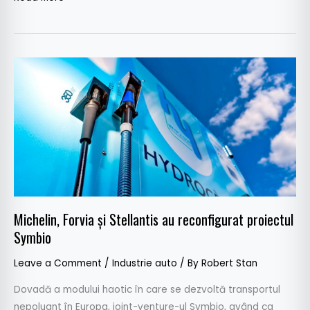
Michelin,
Forvia
și
Stellantis
au
reconfigurat
proiectul
Symbio
Michelin, Forvia și Stellantis au reconfigurat proiectul
Symbio
Leave a Comment
/
Industrie auto
/ By
Robert Stan
Dovadă a modului haotic în care se dezvoltă transportul
nepoluant în Europa, joint-venture-ul Symbio, având ca