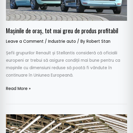
de
produs
profitabil
Mașinile de oraș, tot mai greu de produs profitabil
Leave a Comment
/
Industrie auto
/ By
Robert Stan
Șefii grupurilor Renault și Stellantis consideră că oficialii
europeni ar trebui să asigure condiții mai bune pentru ca
mașinile cu dimensiuni reduse să poată fi vândute în
continuare în Uniunea Europeană.
Read More »
Uzinele
Renault
și