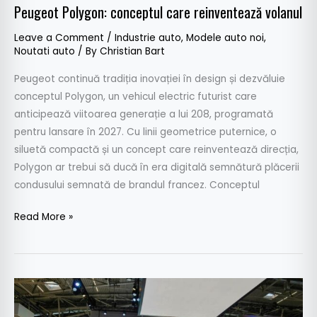
Peugeot Polygon: conceptul care reinventează volanul
Leave a Comment
/
Industrie auto
,
Modele auto noi
,
Noutati auto
/ By
Christian Bart
Peugeot continuă tradiția inovației în design și dezvăluie
conceptul Polygon, un vehicul electric futurist care
anticipează viitoarea generație a lui 208, programată
pentru lansare în 2027. Cu linii geometrice puternice, o
siluetă compactă și un concept care reinventează direcția,
Polygon ar trebui să ducă în era digitală semnătură plăcerii
condusului semnată de brandul francez. Conceptul
Read More »
Leapmotor
a