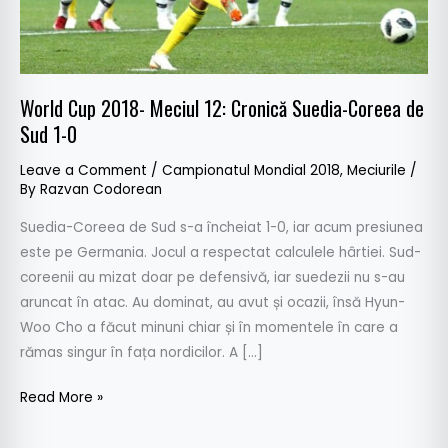
Coreea
de
Sud
1-
World Cup 2018- Meciul 12: Cronică Suedia-Coreea de
0
Sud 1-0
Leave a Comment
/
Campionatul Mondial 2018
,
Meciurile
/
By
Razvan Codorean
Suedia-Coreea de Sud s-a încheiat 1-0, iar acum presiunea
este pe Germania. Jocul a respectat calculele hârtiei. Sud-
coreenii au mizat doar pe defensivă, iar suedezii nu s-au
aruncat în atac. Au dominat, au avut și ocazii, însă Hyun-
Woo Cho a făcut minuni chiar și în momentele în care a
rămas singur în fața nordicilor. A […]
Read More »