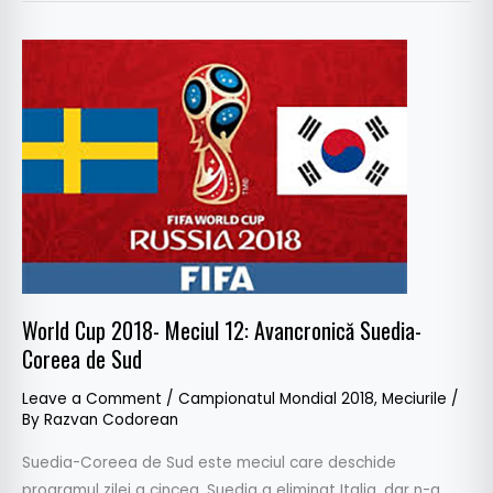
World
Cup
2018-
Meciul
12:
Avancronică
Suedia-
Coreea
de
Sud
World Cup 2018- Meciul 12: Avancronică Suedia-
Coreea de Sud
Leave a Comment
/
Campionatul Mondial 2018
,
Meciurile
/
By
Razvan Codorean
Suedia-Coreea de Sud este meciul care deschide
programul zilei a cincea. Suedia a eliminat Italia, dar n-a