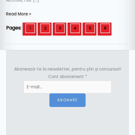
Aircross, Fiat […]
Read More »
Pages:
1
2
3
4
5
6
Abonează-te la newsletter, pentru știri și concursuri!
Cont abonament
*
ABONARE