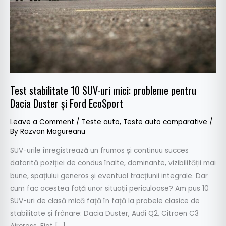
mici:
probleme
pentru
Dacia
Duster
și
Ford
Test stabilitate 10 SUV-uri mici: probleme pentru
EcoSport
Dacia Duster și Ford EcoSport
Leave a Comment
/
Teste auto
,
Teste auto comparative
/
By
Razvan Magureanu
SUV-urile înregistrează un frumos și continuu succes
datorită poziției de condus înalte, dominante, vizibilității mai
bune, spațiului generos și eventual tracțiunii integrale. Dar
cum fac acestea față unor situații periculoase? Am pus 10
SUV-uri de clasă mică față în față la probele clasice de
stabilitate și frânare: Dacia Duster, Audi Q2, Citroen C3