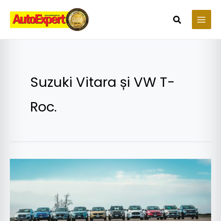
Skip
to
Search
content
Suzuki Vitara și VW T-
Roc.
Test
stabilitate
10
SUV-
uri