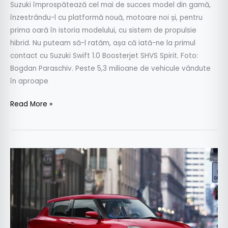
Suzuki împrospătează cel mai de succes model din gamă,
înzestrându-l cu platformă nouă, motoare noi și, pentru
prima oară în istoria modelului, cu sistem de propulsie
hibrid. Nu puteam să-l ratăm, așa că iată-ne la primul
contact cu Suzuki Swift 1.0 Boosterjet SHVS Spirit. Foto:
Bogdan Paraschiv. Peste 5,3 milioane de vehicule vândute
în aproape
Read More »
Preturi
Suzuki
Swift
în
România:
CÂT