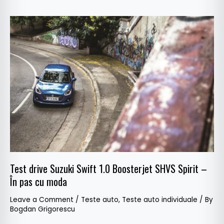
Test
drive
Suzuki
Swift
1.0
Boosterjet
SHVS
Spirit
–
În
pas
cu
Test drive Suzuki Swift 1.0 Boosterjet SHVS Spirit –
moda
În pas cu moda
Leave a Comment
/
Teste auto
,
Teste auto individuale
/ By
Bogdan Grigorescu