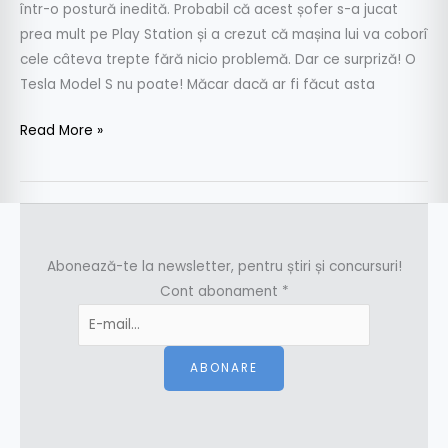
poziție…
într-o postură inedită. Probabil că acest șofer s-a jucat
incomodă!
prea mult pe Play Station și a crezut că mașina lui va coborî
cele câteva trepte fără nicio problemă. Dar ce surpriză! O
Tesla Model S nu poate! Măcar dacă ar fi făcut asta
Read More »
Abonează-te la newsletter, pentru știri și concursuri!
Cont abonament
*
ABONARE