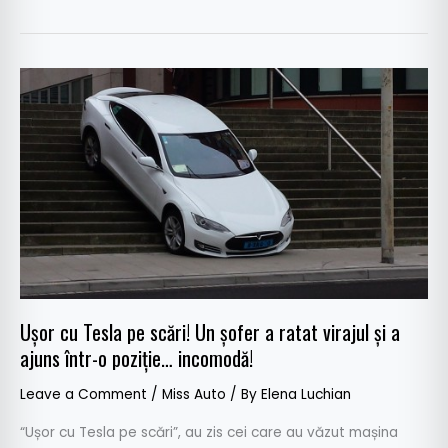
Ușor
cu
Tesla
pe
scări!
Un
șofer
a
ratat
virajul
Ușor cu Tesla pe scări! Un șofer a ratat virajul și a
și
ajuns într-o poziție… incomodă!
a
ajuns
Leave a Comment
/
Miss Auto
/ By
Elena Luchian
într-
o
“Ușor cu Tesla pe scări”, au zis cei care au văzut mașina