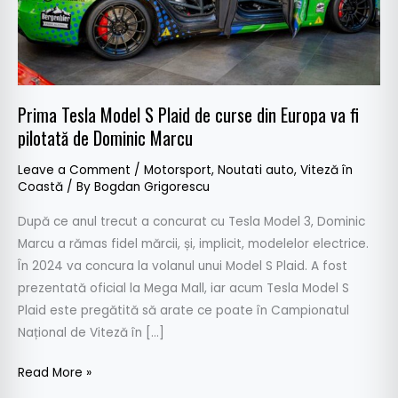
din
Europa
va
fi
pilotată
Prima Tesla Model S Plaid de curse din Europa va fi
de
pilotată de Dominic Marcu
Dominic
Marcu
Leave a Comment
/
Motorsport
,
Noutati auto
,
Viteză în
Coastă
/ By
Bogdan Grigorescu
După ce anul trecut a concurat cu Tesla Model 3, Dominic
Marcu a rămas fidel mărcii, și, implicit, modelelor electrice.
În 2024 va concura la volanul unui Model S Plaid. A fost
prezentată oficial la Mega Mall, iar acum Tesla Model S
Plaid este pregătită să arate ce poate în Campionatul
Național de Viteză în […]
Read More »