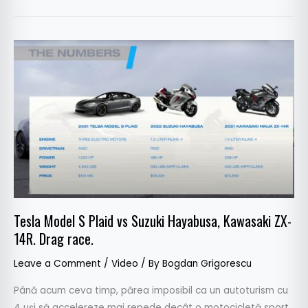
Tesla
Model
S
Plaid
vs
Suzuki
Hayabusa,
Kawasaki
ZX-
14R.
Tesla Model S Plaid vs Suzuki Hayabusa, Kawasaki ZX-
Drag
14R. Drag race.
race.
Leave a Comment
/
Video
/ By
Bogdan Grigorescu
Până acum ceva timp, părea imposibil ca un autoturism cu
4 uși să accelereze mai repede decât o motocicletă sport.