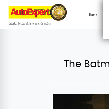
Skip
to
Home
Ști
content
Citește. Testează. Întelege. Cumpără.
The Bat
The
Batman