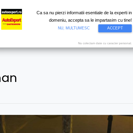
Ca sa nu pierzi informatii esentiale de la experti in
ri
Test drive
Eco
Motorsport
Proiecte speciale
Video
domeniu, accepta sa le impartasim cu tine!
NU, MULTUMESC
ACCEPT
Nu colectam date cu caracter personal.
man