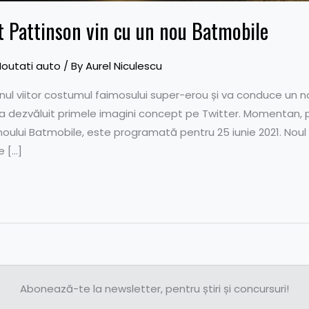
 Pattinson vin cu un nou Batmobile
outati auto
/ By
Aurel Niculescu
ul viitor costumul faimosului super-erou și va conduce un n
 a dezvăluit primele imagini concept pe Twitter. Momentan, 
 noului Batmobile, este programată pentru 25 iunie 2021. Nou
e […]
Abonează-te la newsletter, pentru știri și concursuri!