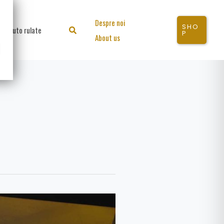
Despre noi
SHO
Auto rulate
Search
P
About us