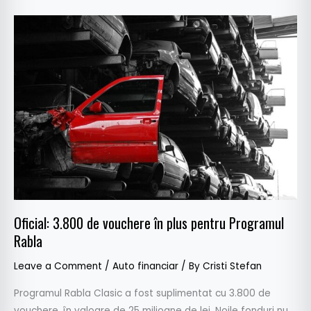
Oficial:
3.800
de
vouchere
în
plus
pentru
Programul
Rabla
Oficial: 3.800 de vouchere în plus pentru Programul
Rabla
Leave a Comment
/
Auto financiar
/ By
Cristi Stefan
Programul Rabla Clasic a fost suplimentat cu 3.800 de
vouchere, în valoare de 25 milioane de lei. Noile fonduri nu