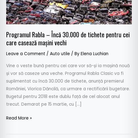
pentru
cei
care
casează
Programul Rabla – Încă 30.000 de tichete pentru cei
mașini
care casează mașini vechi
vechi
Leave a Comment
/
Auto utile
/ By
Elena Luchian
Vine o veste bună pentru cei care vor să-și ia mașină nouă
și vor să caseze una veche. Programul Rabla Clasic va fi
suplimentat cu încă 30.000 de tichete, anunță premierul
României, Viorica Dăncilă, ca urmare a rectificării bugetare.
Bugetul pentru 2018 este dublu față de cel alocat anul
trecut. Demarat pe 15 martie, cu […]
Read More »