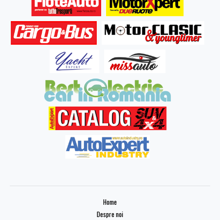
Home
Despre noi