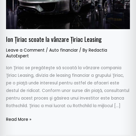
Ion Țiriac scoate la vânzare Ţiriac Leasing
Leave a Comment
/
Auto financiar
/ By
Redactia
AutoExpert
Ion Ţiriac se pregăteşte să scoată la vânzare compania
Ţiriac Leasing, divizia de leasing financiar a grupului Ţiriac,
pe o piaţă unde interesul pentru astfel de afaceri este
destul de ridicat. Conform unor surse din piaţă, consultantul
pentru acest proces şi găsirea unui investitor este banca
Rothschild. Ţiriac a mai lucrat cu Rothchild la mijlocul […]
Read More »