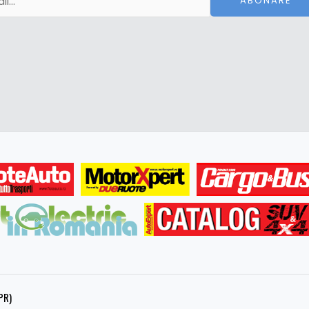
ABONARE
PR)