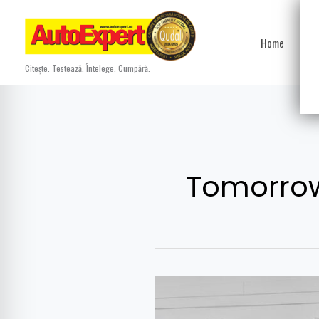
Skip
to
Home
Ști
content
Citește. Testează. Întelege. Cumpără.
Tomorrow
Aston
Martin