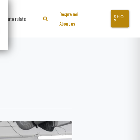
Despre noi
SHO
Auto rulate
Search
P
About us