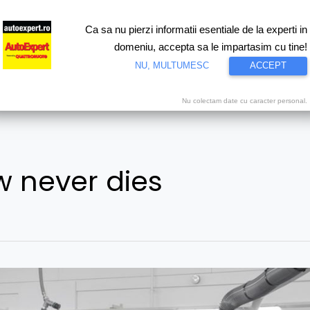
Ca sa nu pierzi informatii esentiale de la experti in
ri
Test drive
Eco
Motorsport
Proiecte speciale
Video
domeniu, accepta sa le impartasim cu tine!
NU, MULTUMESC
ACCEPT
Nu colectam date cu caracter personal.
 never dies