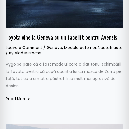
pentru
Avensis
Toyota vine la Geneva cu un facelift pentru Avensis
Leave a Comment
/
Geneva
,
Modele auto noi
,
Noutati auto
/ By
Vlad Mitrache
Aygo se pare că a fost modelul care a dat tonul schimbării
la Toyota pentru că după apariția lui cu masca de Zorro pe
față, tot ce a urmat a păstrat linia mult mai agresivă de
design.
Read More »
Hyundai