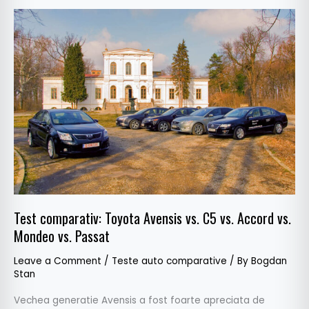
Test
comparativ:
Toyota
Avensis
vs.
C5
vs.
Accord
vs.
Mondeo
vs.
Passat
Test comparativ: Toyota Avensis vs. C5 vs. Accord vs.
Mondeo vs. Passat
Leave a Comment
/
Teste auto comparative
/ By
Bogdan
Stan
Vechea generatie Avensis a fost foarte apreciata de