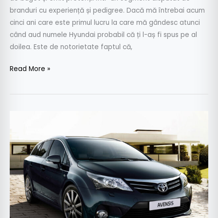
branduri cu experiență și pedigree. Dacă mă întrebai acum
cinci ani care este primul lucru la care mă gândesc atunci
când aud numele Hyundai probabil că ți l-aș fi spus pe al
doilea. Este de notorietate faptul că,
Read More »
Toyota
Avensis
–
Aşteptări
confirmate