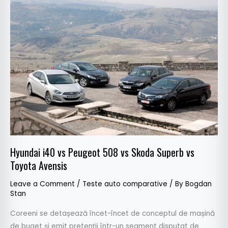
i40
vs
Peugeot
508
vs
Skoda
Superb
vs
Toyota
Avensis
Hyundai i40 vs Peugeot 508 vs Skoda Superb vs
Toyota Avensis
Leave a Comment
/
Teste auto comparative
/ By
Bogdan
Stan
Coreeni se detașează încet-încet de conceptul de mașină
de buget și emit pretenții într-un segment disputat de