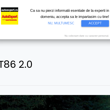
Ca sa nu pierzi informatii esentiale de la experti in
ri
Test drive
Eco
Motorsport
Proiecte speciale
Video
domeniu, accepta sa le impartasim cu tine!
NU, MULTUMESC
ACCEPT
Nu colectam date cu caracter personal.
T86 2.0