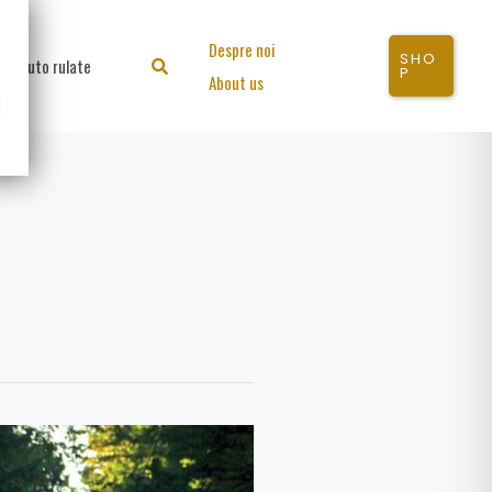
Despre noi
SHO
Auto rulate
Search
P
About us