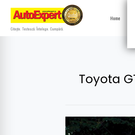
Skip
to
Home
Ști
content
Citește. Testează. Întelege. Cumpără.
Toyota G
Test
drive