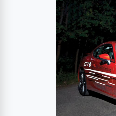
Toyota
GT86
2.0/197
CP