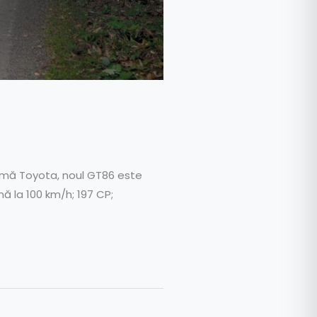
glumă Toyota, noul GT86 este
ă la 100 km/h; 197 CP;