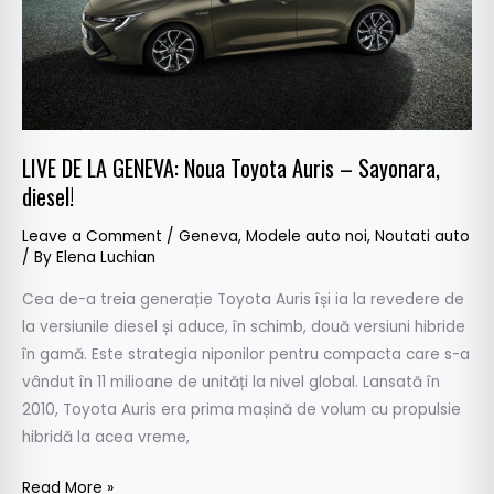
Auris
–
Sayonara,
diesel!
LIVE DE LA GENEVA: Noua Toyota Auris – Sayonara,
diesel!
Leave a Comment
/
Geneva
,
Modele auto noi
,
Noutati auto
/ By
Elena Luchian
Cea de-a treia generație Toyota Auris își ia la revedere de
la versiunile diesel și aduce, în schimb, două versiuni hibride
în gamă. Este strategia niponilor pentru compacta care s-a
vândut în 11 milioane de unități la nivel global. Lansată în
2010, Toyota Auris era prima mașină de volum cu propulsie
hibridă la acea vreme,
Read More »