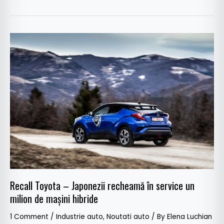
Recall
Toyota
–
Japonezii
recheamă
în
service
un
milion
de
mașini
hibride
Recall Toyota – Japonezii recheamă în service un
milion de mașini hibride
1 Comment
/
Industrie auto
,
Noutati auto
/ By
Elena Luchian