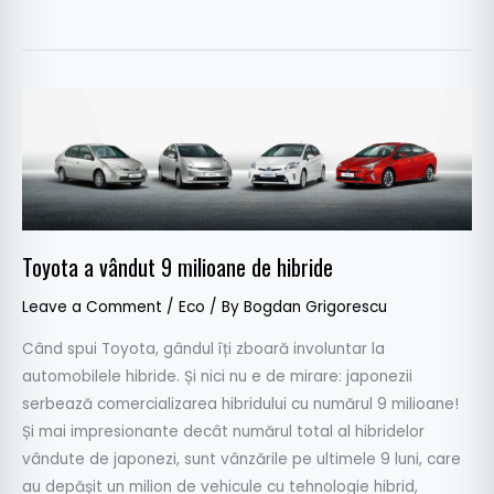
Toyota
a
vândut
9
milioane
de
Toyota a vândut 9 milioane de hibride
hibride
Leave a Comment
/
Eco
/ By
Bogdan Grigorescu
Când spui Toyota, gândul îți zboară involuntar la
automobilele hibride. Și nici nu e de mirare: japonezii
serbează comercializarea hibridului cu numărul 9 milioane!
Și mai impresionante decât numărul total al hibridelor
vândute de japonezi, sunt vânzările pe ultimele 9 luni, care
au depășit un milion de vehicule cu tehnologie hibrid,