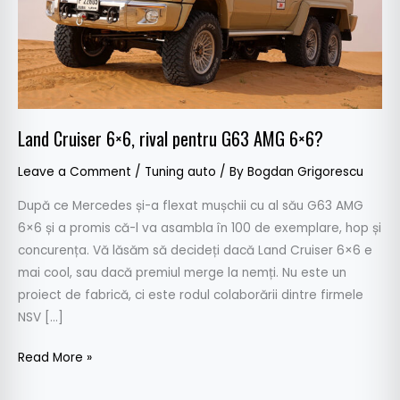
G63
AMG
6×6?
Land Cruiser 6×6, rival pentru G63 AMG 6×6?
Leave a Comment
/
Tuning auto
/ By
Bogdan Grigorescu
După ce Mercedes și-a flexat mușchii cu al său G63 AMG
6×6 și a promis că-l va asambla în 100 de exemplare, hop și
concurența. Vă lăsăm să decideți dacă Land Cruiser 6×6 e
mai cool, sau dacă premiul merge la nemți. Nu este un
proiect de fabrică, ci este rodul colaborării dintre firmele
NSV […]
Read More »