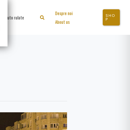
Despre noi
SHO
Auto rulate
Search
P
About us