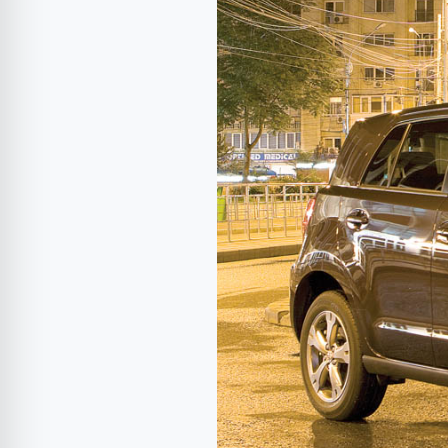
Toyota
Urban
Cruiser
1.4
D-
4D
90
CP
AWD