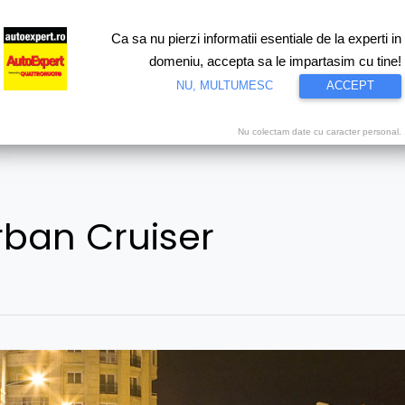
Ca sa nu pierzi informatii esentiale de la experti in
ri
Test drive
Eco
Motorsport
Proiecte speciale
Video
domeniu, accepta sa le impartasim cu tine!
NU, MULTUMESC
ACCEPT
Nu colectam date cu caracter personal.
rban Cruiser