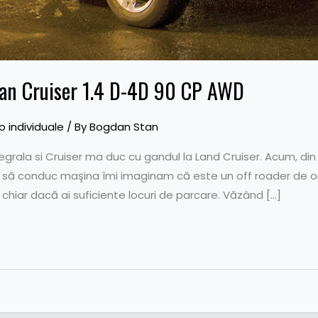
ban Cruiser 1.4 D-4D 90 CP AWD
 individuale
/ By
Bogdan Stan
tegrala si Cruiser ma duc cu gandul la Land Cruiser. Acum, d
nte să conduc maşina îmi imaginam că este un off roader de 
 chiar dacă ai suficiente locuri de parcare. Văzând […]