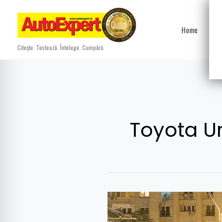
Skip
to
Home
Ști
content
Citește. Testează. Întelege. Cumpără.
Toyota U
Test
drive