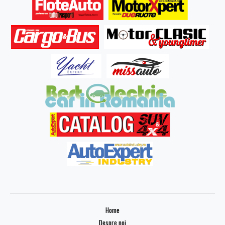
Home
Despre noi