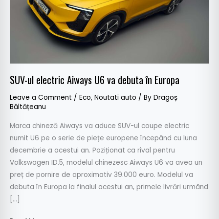
în
Europa
SUV-ul electric Aiways U6 va debuta în Europa
Leave a Comment
/
Eco
,
Noutati auto
/ By
Dragoș
Băltățeanu
Marca chineză Aiways va aduce SUV-ul coupe electric
numit U6 pe o serie de piețe europene începând cu luna
decembrie a acestui an. Poziționat ca rival pentru
Volkswagen ID.5, modelul chinezesc Aiways U6 va avea un
preț de pornire de aproximativ 39.000 euro. Modelul va
debuta în Europa la finalul acestui an, primele livrări urmând
[…]