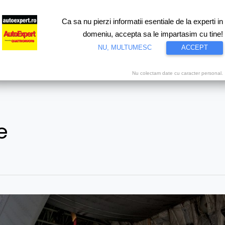
Ca sa nu pierzi informatii esentiale de la experti in
ri
Test drive
Eco
Motorsport
Proiecte speciale
Video
domeniu, accepta sa le impartasim cu tine!
NU, MULTUMESC
ACCEPT
Nu colectam date cu caracter personal.
e