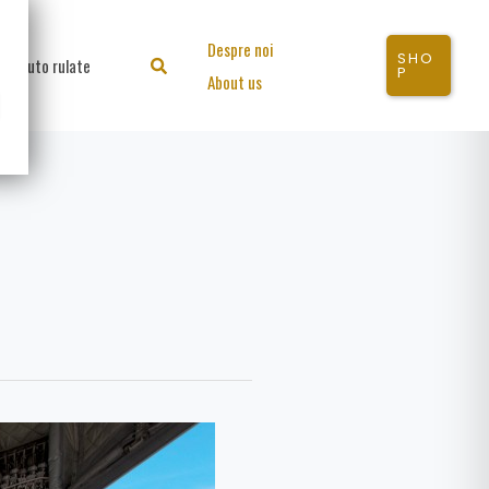
Despre noi
SHO
Auto rulate
Search
P
About us