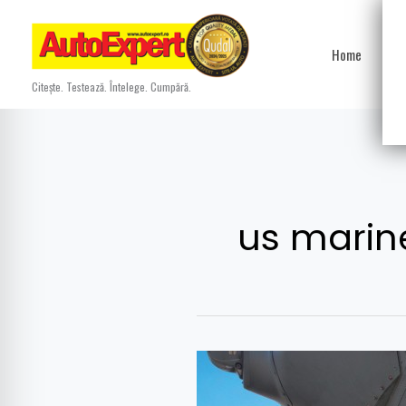
Skip
to
Home
Ști
content
Citește. Testează. Întelege. Cumpără.
us marin
Adio
Humvee,