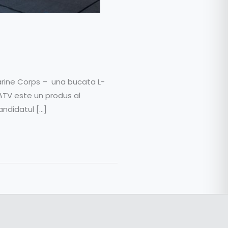
arine Corps – una bucata L-
-ATV este un produs al
andidatul […]