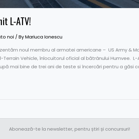
it L-ATV!
to noi
/ By
Mariuca Ionescu
ă prezentăm noul membru al armatei americane – US Army & M
-Terrain Vehicle, înlocuitorul oficial al bătrânului Humvee. L
ă mai bine de trei ani de teste si încercări pentru a găsi c
Abonează-te la newsletter, pentru știri și concursuri!