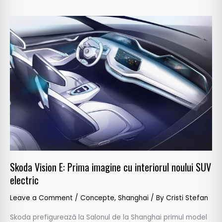
Skoda
Vision
E:
Prima
imagine
cu
interiorul
noului
SUV
electric
Skoda Vision E: Prima imagine cu interiorul noului SUV
electric
Leave a Comment
/
Concepte
,
Shanghai
/ By
Cristi Stefan
Skoda prefigurează la Salonul de la Shanghai primul model