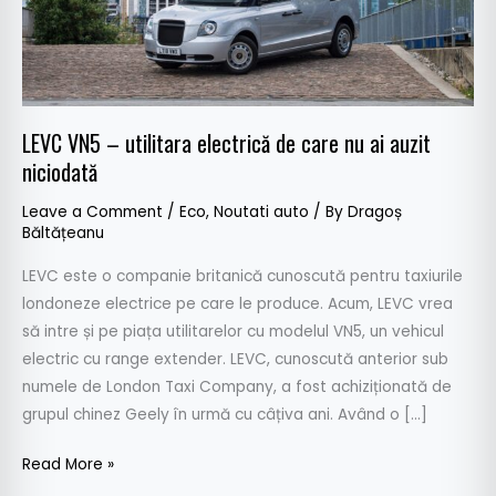
nu
ai
auzit
niciodată
LEVC VN5 – utilitara electrică de care nu ai auzit
niciodată
Leave a Comment
/
Eco
,
Noutati auto
/ By
Dragoș
Băltățeanu
LEVC este o companie britanică cunoscută pentru taxiurile
londoneze electrice pe care le produce. Acum, LEVC vrea
să intre și pe piața utilitarelor cu modelul VN5, un vehicul
electric cu range extender. LEVC, cunoscută anterior sub
numele de London Taxi Company, a fost achiziționată de
grupul chinez Geely în urmă cu câțiva ani. Având o […]
Read More »