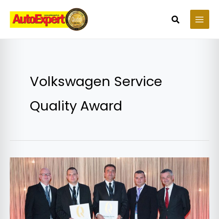
Skip
to
Search
content
Volkswagen Service
Quality Award
Premiile
Volkswagen
Service
Quality
Award