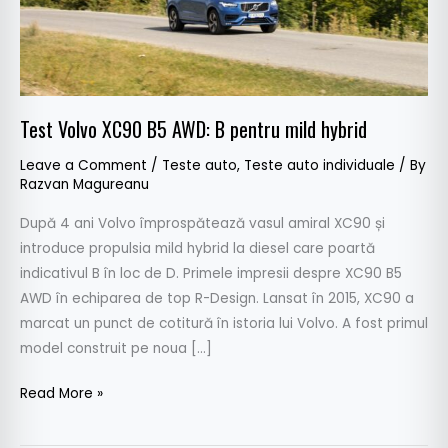
mild
hybrid
Test Volvo XC90 B5 AWD: B pentru mild hybrid
Leave a Comment
/
Teste auto
,
Teste auto individuale
/ By
Razvan Magureanu
După 4 ani Volvo împrospătează vasul amiral XC90 și
introduce propulsia mild hybrid la diesel care poartă
indicativul B în loc de D. Primele impresii despre XC90 B5
AWD în echiparea de top R-Design. Lansat în 2015, XC90 a
marcat un punct de cotitură în istoria lui Volvo. A fost primul
model construit pe noua […]
Read More »