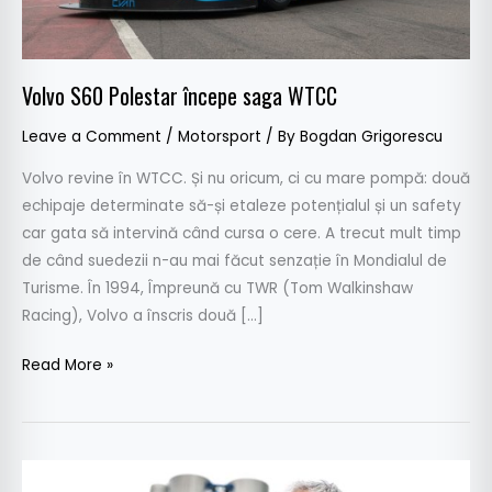
Volvo S60 Polestar începe saga WTCC
Leave a Comment
/
Motorsport
/ By
Bogdan Grigorescu
Volvo revine în WTCC. Și nu oricum, ci cu mare pompă: două
echipaje determinate să-și etaleze potențialul și un safety
car gata să intervină când cursa o cere. A trecut mult timp
de când suedezii n-au mai făcut senzație în Mondialul de
Turisme. În 1994, Împreună cu TWR (Tom Walkinshaw
Racing), Volvo a înscris două […]
Read More »
Un