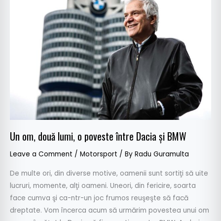
om,
două
lumi,
o
poveste
între
Dacia
şi
BMW
Un om, două lumi, o poveste între Dacia şi BMW
Leave a Comment
/
Motorsport
/ By
Radu Guramulta
De multe ori, din diverse motive, oamenii sunt sortiţi să uite
lucruri, momente, alţi oameni. Uneori, din fericire, soarta
face cumva şi ca-ntr-un joc frumos reuşeşte să facă
dreptate. Vom încerca acum să urmărim povestea unui om