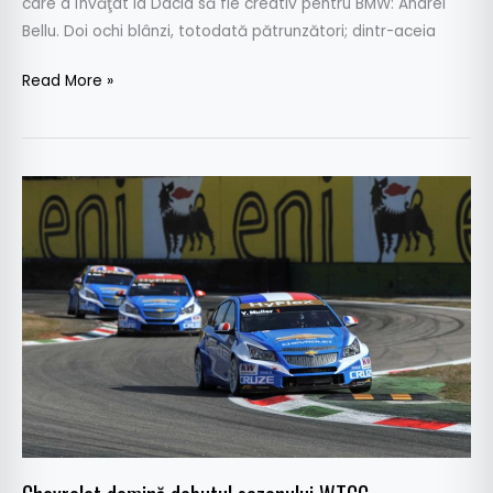
care a învăţat la Dacia să fie creativ pentru BMW: Andrei
Bellu. Doi ochi blânzi, totodată pătrunzători; dintr-aceia
Read More »
Chevrolet
domină
debutul
sezonului
WTCC