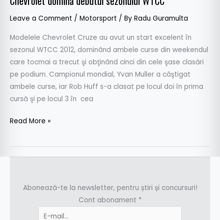
Chevrolet domină debutul sezonului WTCC
Leave a Comment
/
Motorsport
/ By
Radu Guramulta
Modelele Chevrolet Cruze au avut un start excelent în
sezonul WTCC 2012, dominând ambele curse din weekendul
care tocmai a trecut şi obţinând cinci din cele şase clasări
pe podium. Campionul mondial, Yvan Muller a câştigat
ambele curse, iar Rob Huff s-a clasat pe locul doi în prima
cursă şi pe locul 3 în cea
Read More »
Abonează-te la newsletter, pentru știri și concursuri!
Cont abonament
*