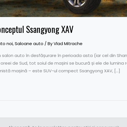
 conceptul Ssangyong XAV
to noi
,
Saloane auto
/ By
Vlad Mitrache
un salon auto în desfășurare în perioada asta (iar cel din Sh
Coreei de Sud, tot soiul de mașini se bucură și ele de lumina r
rmistă mașină – este SUV-ul compect Ssangyong XAV, […]