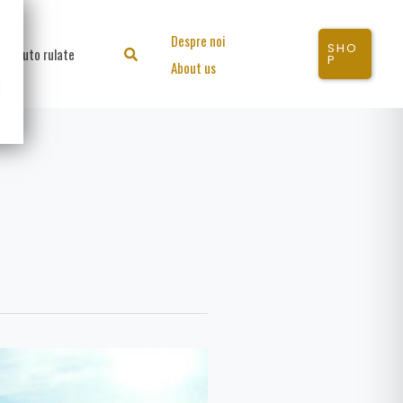
Despre noi
SHO
Auto rulate
Search
P
About us