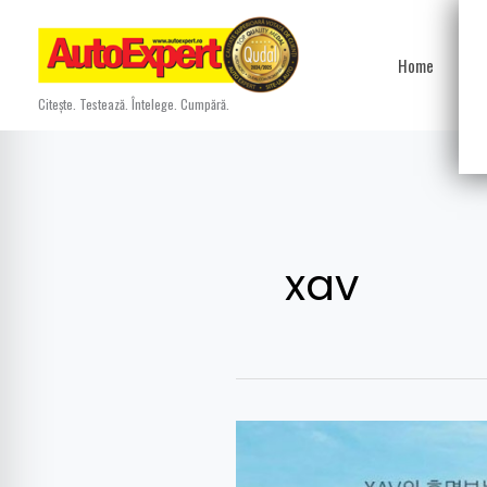
Skip
to
Home
Ști
content
Citește. Testează. Întelege. Cumpără.
xav
Între
timp,