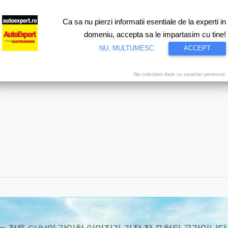
Ca sa nu pierzi informatii esentiale de la experti in
ri
Test drive
Eco
Motorsport
Proiecte speciale
Video
domeniu, accepta sa le impartasim cu tine!
NU, MULTUMESC
ACCEPT
Nu colectam date cu caracter personal.