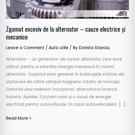
electrice
și
mecanice
Zgomot excesiv de la alternator – cauze electrice și
mecanice
Leave a Comment
/
Auto utile
/ By
Doinita Stanciu
Alternator – un generator de curent alternativ care este
utilizat pentru a schimba energia mecanică în curent
alternativ. Curentul este generat în bobinajele statice ale
statorului de către câmpul magnetic rotativ al rotorului.
Datorită unui redresor încorporat, alternatorul încarcă
bateria. Așadar, îl putem numi și o sursă de energie
electrică pentru autovehicule. În cazul autovehiculelor, […]
Read More »