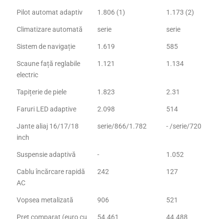
Pilot automat adaptiv
1.806 (1)
1.173 (2)
Climatizare automată
serie
serie
Sistem de navigație
1.619
585
Scaune față reglabile
1.121
1.134
electric
Tapițerie de piele
1.823
2.31
Faruri LED adaptive
2.098
514
Jante aliaj 16/17/18
serie/866/1.782
- /serie/720
inch
Suspensie adaptivă
-
1.052
Cablu încărcare rapidă
242
127
AC
Vopsea metalizată
906
521
Preț comparat (euro cu
54.461
44.488