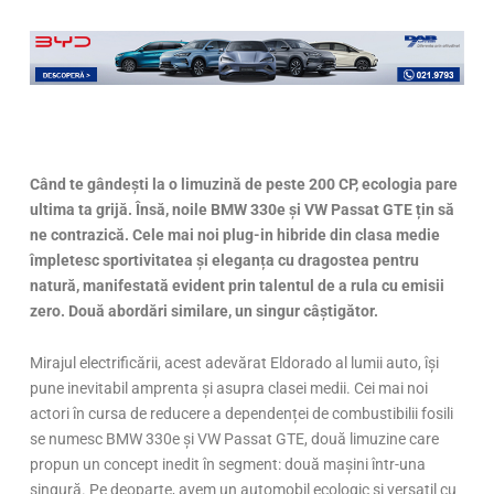
Când te gândești la o limuzină de peste 200 CP, ecologia pare
ultima ta grijă. Însă, noile BMW 330e și VW Passat GTE țin să
ne contrazică. Cele mai noi plug-in hibride din clasa medie
împletesc sportivitatea și eleganța cu dragostea pentru
natură, manifestată evident prin talentul de a rula cu emisii
zero. Două abordări similare, un singur câștigător.
Mirajul electrificării, acest adevărat Eldorado al lumii auto, își
pune inevitabil amprenta și asupra clasei medii. Cei mai noi
actori în cursa de reducere a dependenței de combustibilii fosili
se numesc BMW 330e și VW Passat GTE, două limuzine care
propun un concept inedit în segment: două mașini într-una
singură. Pe deoparte, avem un automobil ecologic și versatil cu