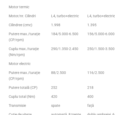
Motor termic
Motor/nr. Cilindri
L4, turbo+electric
L4, turbo+electri
Cilindree (cmc)
1.998
1.395
Putere max./turaţie
184/5.000-6.500
156/5.000-6.000
(CP/rpm)
Cuplu max./turaţie
290/1.350-2.450
250/1.500-3.500
(Nm/rpm)
Motor electric
Putere max./turație
88/2.500
116/2.500
(CP/rpm)
Putere totală (CP)
252
218
Cuplu total (Nm)
420
400
Transmisie
spate
față
Cutie de viteze
automată, 8 trepte
dublu ambreiaj, 6