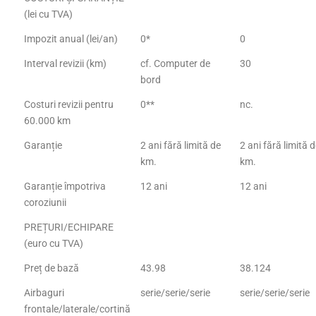
(lei cu TVA)
Impozit anual (lei/an)
0*
0
Interval revizii (km)
cf. Computer de
30
bord
Costuri revizii pentru
0**
nc.
60.000 km
Garanție
2 ani fără limită de
2 ani fără limită 
km.
km.
Garanție împotriva
12 ani
12 ani
coroziunii
PREȚURI/ECHIPARE
(euro cu TVA)
Preț de bază
43.98
38.124
Airbaguri
serie/serie/serie
serie/serie/serie
frontale/laterale/cortină