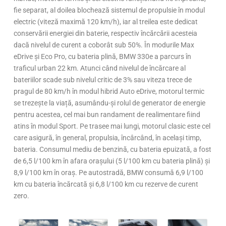
fie separat, al doilea blochează sistemul de propulsie în modul
electric (viteză maximă 120 km/h), iar al treilea este dedicat
conservării energiei din baterie, respectiv încărcării acesteia
dacă nivelul de curent a coborât sub 50%. În modurile Max
eDrive și Eco Pro, cu bateria plină, BMW 330e a parcurs în
traficul urban 22 km. Atunci când nivelul de încărcare al
bateriilor scade sub nivelul critic de 3% sau viteza trece de
pragul de 80 km/h în modul hibrid Auto eDrive, motorul termic
se trezește la viață, asumându-și rolul de generator de energie
pentru acestea, cel mai bun randament de realimentare fiind
atins în modul Sport. Pe trasee mai lungi, motorul clasic este cel
care asigură, în general, propulsia, încârcând, în același timp,
bateria. Consumul mediu de benzină, cu bateria epuizată, a fost
de 6,5 l/100 km în afara orașului (5 l/100 km cu bateria plină) și
8,9 l/100 km în oraș. Pe autostradă, BMW consumă 6,9 l/100
km cu bateria încărcată și 6,8 l/100 km cu rezerve de curent
zero.