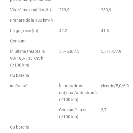
Viteză maximă (km/h)
229,9
230,9
Frânare de la 100 km/h
La gol, rece (m)
42,2
41,3
Consum
În ultima treaptă la
5,0/5,8/7,3
5,5/6,4/7,9
90/100/130 km/h
(l/100 km)
Cu bateria
încărcată
În oraș/drum
electric/5,0/6,9
național/autostradă
(l/100 km)
Consum în test
3,7
(l/100 km)
Cu bateria