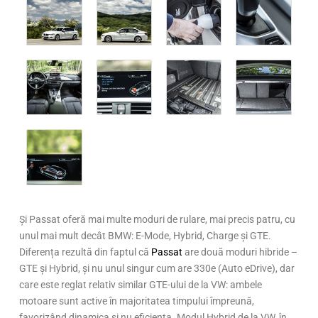
Și Passat oferă mai multe moduri de rulare, mai precis patru, cu
unul mai mult decât BMW: E-Mode, Hybrid, Charge și GTE.
Diferența rezultă din faptul că
Passat
are două moduri hibride –
GTE și Hybrid, și nu unul singur cum are 330e (Auto eDrive), dar
care este reglat relativ similar GTE-ului de la VW: ambele
motoare sunt active în majoritatea timpului împreună,
favorizând dinamica și nu eficiența. Modul Hybrid de la VW, în