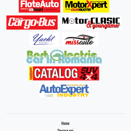
Home
Despre noi