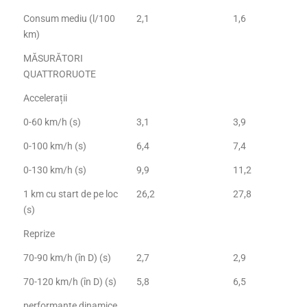
Consum mediu (l/100
2,1
1,6
km)
MĂSURĂTORI
QUATTRORUOTE
Accelerații
0-60 km/h (s)
3,1
3,9
0-100 km/h (s)
6,4
7,4
0-130 km/h (s)
9,9
11,2
1 km cu start de pe loc
26,2
27,8
(s)
Reprize
70-90 km/h (în D) (s)
2,7
2,9
70-120 km/h (în D) (s)
5,8
6,5
performanțe dinamice