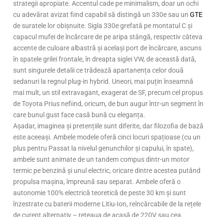
strategii apropiate. Accentul cade pe minimalism, doar un ochi
cu adevărat avizat fiind capabil să distingă un 330e sau un
GTE
de suratele lor obișnuite. Sigla 330e grefată pe montatul C și
capacul mufei de încărcare de pe aripa stângă, respectiv câteva
accente de culoare albastră și același port de încărcare, ascuns
în spatele grilei frontale, în dreapta siglei VW, de această dată,
sunt singurele detalii ce trădează apartanența celor două
sedanuri la regnul plug-in hybrid. Uneori, mai puțin înseamnă
mai mult, un stil extravagant, exagerat de SF, precum cel propus
de Toyota Prius nefiind, oricum, de bun augur într-un segment în
care bunul gust face casă bună cu eleganța.
Așadar, imaginea și pretențiile sunt diferite, dar filozofia de bază
este aceeași. Ambele modele oferă cinci locuri spațioase (cu un
plus pentru Passat la nivelul genunchilor și capului, în spate),
ambele sunt animate de un tandem compus dintr-un motor
termic pe benzină și unul electric, oricare dintre acestea putând
propulsa mașina, împreună sau separat. Ambele oferă o
autonomie 100% electrică teoretică de peste 30 km și sunt
înzestrate cu baterii moderne Litiu-Ion, reîncărcabile de la rețele
de curent alternativ – rețeaua de acasă de 220V sau cea