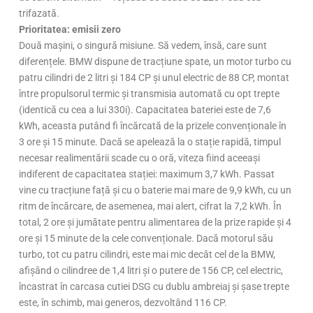
trifazată.
Prioritatea: emisii zero
Două mașini, o singură misiune. Să vedem, însă, care sunt
diferențele. BMW dispune de tracțiune spate, un motor turbo cu
patru cilindri de 2 litri și 184 CP și unul electric de 88 CP, montat
între propulsorul termic și transmisia automată cu opt trepte
(identică cu cea a lui 330i). Capacitatea bateriei este de 7,6
kWh, aceasta putând fi încărcată de la prizele convenționale în
3 ore și 15 minute. Dacă se apelează la o stație rapidă, timpul
necesar realimentării scade cu o oră, viteza fiind aceeași
indiferent de capacitatea stației: maximum 3,7 kWh. Passat
vine cu tracțiune față și cu o baterie mai mare de 9,9 kWh, cu un
ritm de încărcare, de asemenea, mai alert, cifrat la 7,2 kWh. În
total, 2 ore și jumătate pentru alimentarea de la prize rapide și 4
ore și 15 minute de la cele convenționale. Dacă motorul său
turbo, tot cu patru cilindri, este mai mic decât cel de la BMW,
afișând o cilindree de 1,4 litri și o putere de 156 CP, cel electric,
încastrat în carcasa cutiei DSG cu dublu ambreiaj și șase trepte
este, în schimb, mai generos, dezvoltând 116 CP.