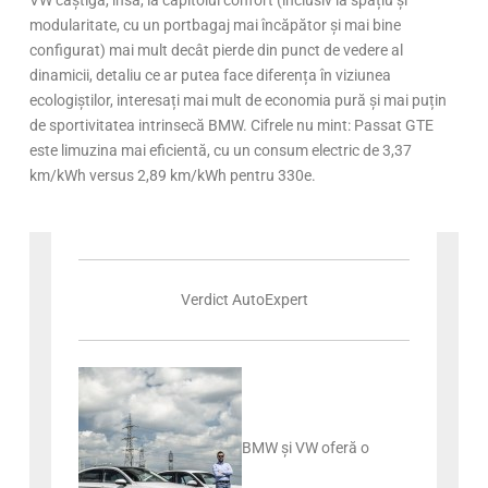
VW câștigă, însă, la capitolul confort (inclusiv la spațiu și
modularitate, cu un portbagaj mai încăpător și mai bine
configurat) mai mult decât pierde din punct de vedere al
dinamicii, detaliu ce ar putea face diferența în viziunea
ecologiștilor, interesați mai mult de economia pură și mai puțin
de sportivitatea intrinsecă BMW. Cifrele nu mint: Passat GTE
este limuzina mai eficientă, cu un consum electric de 3,37
km/kWh versus 2,89 km/kWh pentru 330e.
Verdict AutoExpert
BMW și VW oferă o