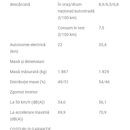
descărcată
În oraș/drum
8,9/6,5/6,8
național/autostradă
(l/100 km)
Consum în test
7,5
(l/100 km)
Autonomie electrică
22
33,4
(km)
Masă și dimensiuni
Masă măsurată (kg)
1.867
1.829
Distribuție mase (%)
49/51
54/46
Zgomot interior
La 50 km/h (dB(A))
54,0
56,1
La accelerare maximă
69,9
70,9
(dB(A))
COSTURI ȘI GARANȚIE