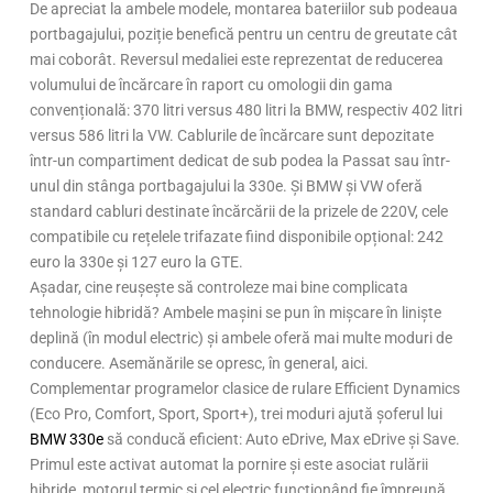
De apreciat la ambele modele, montarea bateriilor sub podeaua
portbagajului, poziție benefică pentru un centru de greutate cât
mai coborât. Reversul medaliei este reprezentat de reducerea
volumului de încărcare în raport cu omologii din gama
convențională: 370 litri versus 480 litri la BMW, respectiv 402 litri
versus 586 litri la VW. Cablurile de încărcare sunt depozitate
într-un compartiment dedicat de sub podea la Passat sau într-
unul din stânga portbagajului la 330e. Și BMW și VW oferă
standard cabluri destinate încărcării de la prizele de 220V, cele
compatibile cu rețelele trifazate fiind disponibile opțional: 242
euro la 330e și 127 euro la GTE.
Așadar, cine reușește să controleze mai bine complicata
tehnologie hibridă? Ambele mașini se pun în mișcare în liniște
deplină (în modul electric) și ambele oferă mai multe moduri de
conducere. Asemănările se opresc, în general, aici.
Complementar programelor clasice de rulare Efficient Dynamics
(Eco Pro, Comfort, Sport, Sport+), trei moduri ajută șoferul lui
BMW 330e
să conducă eficient: Auto eDrive, Max eDrive și Save.
Primul este activat automat la pornire și este asociat rulării
hibride, motorul termic și cel electric funcționând fie împreună,