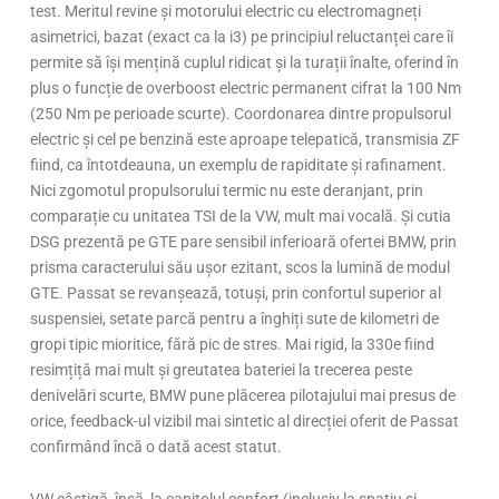
test. Meritul revine și motorului electric cu electromagneți
asimetrici, bazat (exact ca la i3) pe principiul reluctanței care îi
permite să își mențină cuplul ridicat și la turații înalte, oferind în
plus o funcție de overboost electric permanent cifrat la 100 Nm
(250 Nm pe perioade scurte). Coordonarea dintre propulsorul
electric și cel pe benzină este aproape telepatică, transmisia ZF
fiind, ca întotdeauna, un exemplu de rapiditate și rafinament.
Nici zgomotul propulsorului termic nu este deranjant, prin
comparație cu unitatea TSI de la VW, mult mai vocală. Și cutia
DSG prezentă pe GTE pare sensibil inferioară ofertei BMW, prin
prisma caracterului său ușor ezitant, scos la lumină de modul
GTE. Passat se revanșează, totuși, prin confortul superior al
suspensiei, setate parcă pentru a înghiți sute de kilometri de
gropi tipic mioritice, fără pic de stres. Mai rigid, la 330e fiind
resimțiță mai mult și greutatea bateriei la trecerea peste
denivelări scurte, BMW pune plăcerea pilotajului mai presus de
orice, feedback-ul vizibil mai sintetic al direcției oferit de Passat
confirmând încă o dată acest statut.