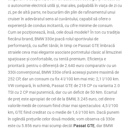
o autonomie electrică utilă și, mai ales, palpabilă în viața de zi cu
zi, pe de altă parte, ne bucurăm din plin de rafinamentul unui
cruiser în adevăratul sens al cuvântului, capabil să ofere o
experiență de condus incitantă, cu cifre minime de consum.
Cum se poziționează, însă, cele două modele? În ton cu tradiția
fiecărui brand, BMW 330e joacă rolul sportivului de
performanță, cu suflet tânăr, în timp ce Passat GTE îmbracă
straiele ceva mai elegante asociate portretului clasic al limuzinei
spațioase și confortabile, cu tentă premium. Eficiența e
prioritară: pentru o diferență de 2.640 euro comparativ cu un
330i convențional, BMW 330e oferă aceeași putere maximă de
252 CP, dar un consum cu fix 4 l/100 km mai mic: 2,1 l/100 km.
VW compară, în schimb, Passat GTE de 218 CP cu varianta 2.0
TSI cu 2 CP mai puternică, dar cu un deficit de 50 Nm. Ecartul
de preț este apropiat de cel de la BMW, 3.245 euro, cel dintre
valorile medii de consum fiind chiar mai spectaculos: 4,5 l/100
km, GTE fiind creditat cu o medie de 1,6 l/100 km. Dacă punem
în oglindă prețurile celor două modele, vom observa că 330e
este cu 5.856 euro mai scump decât
Passat GTE
, dar BMW