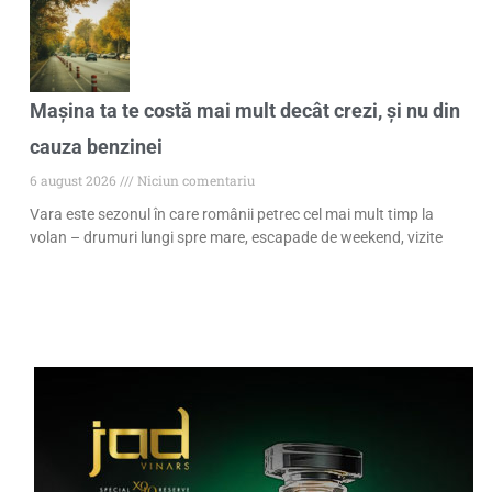
Mașina ta te costă mai mult decât crezi, și nu din
cauza benzinei
6 august 2026
Niciun comentariu
Vara este sezonul în care românii petrec cel mai mult timp la
volan – drumuri lungi spre mare, escapade de weekend, vizite