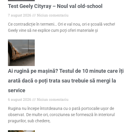
Test Geely Cityray – Noul val old-school
7 august 2026
Niciun comentariu
Ce contradicție în termeni… Ori e val nou, ori e școală veche!
Geely vine să ne explice cum poți oferi materiale și
Ai rugină pe mașină? Testul de 10 minute care îți
arată dacă o poți trata sau trebuie să mergi la
service
6 august 2026
Niciun comentariu
Rugina nu începe întotdeauna cu o pată portocalie ușor de
observat. De multe ori, coroziunea se formează în interiorul
pragurilor, sub chedere,