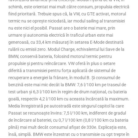
schimb, este orientat mai mult către consum, propulsia electrică
fiind prioritară. Trebuie spus că, la VW, cu GTE activat, motorul
termic nu se oprește niciodată, iar modul sailing al transmisiei
nu este nici el posibil. Passat are o baterie mai mare, prin
urmare și autonomia electrică în traficul urban este mai
generoasă, cu 33,4 km măsurați în setarea E-Mode destinată
rulării cu emisii zero. Modul Charge, echivalentul lui Save de la
BMW, conservă bateria, folosind motorul termic pentru
propulsie și pentru reîncărcare. VW oferă în plus o setare
diferită a transmisiei pentru forța aplicată de sistemul de
recuperare a energiei la frânare, în modul B. Și consumul de
benzină este mai mic decât la BMW: 7,6 l/100 km pe traseul de
test urban și 6,3 l/100 km în regim de drum național, cu bateria
goală, respectiv 4,2 l/100 km cu aceasta încărcată la maximum.
Media înregistrată pe autostradă este singurul capitol la care
Passat se recunoaște învins: 7,5 l/100 km, indiferent de gradul
de încărcare al bateriei, cu 0,7 l/100 km (0,8 l/100 km cu bateria
plină) mai mult decât consumul afișat de 330e. Explicația este,
însă, simplă. BMW este înzestrat cu o transmisie cu opt trepte în