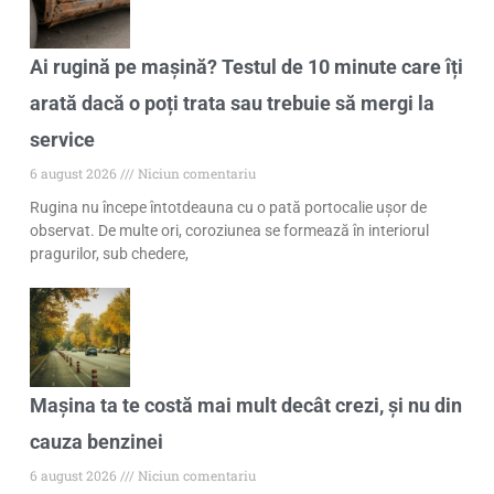
Ai rugină pe mașină? Testul de 10 minute care îți
arată dacă o poți trata sau trebuie să mergi la
service
6 august 2026
Niciun comentariu
Rugina nu începe întotdeauna cu o pată portocalie ușor de
observat. De multe ori, coroziunea se formează în interiorul
pragurilor, sub chedere,
Mașina ta te costă mai mult decât crezi, și nu din
cauza benzinei
6 august 2026
Niciun comentariu