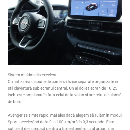
Sistem multimedia excelent
Climatizarea dispune de comenzi fizice separate organizate în
stil claviatură sub ecranul central. Un al doilea ecran de 10.25
inchi este amplasat în fața celui de la volan și are rolul de planșă
de bord.
Avenger se simte rapid, mai ales dacă alegem să rulăm în modul
Sport, accelerând de la 0 la 100 km/oră în 9,3 secunde. Este
suficient de compact pentru a fi ideal pentru uzul urban, dar