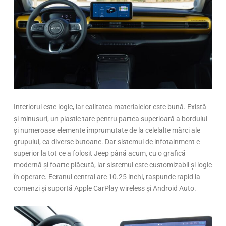
Interiorul este logic, iar calitatea materialelor este bună. Există
și minusuri, un plastic tare pentru partea superioară a bordului
și numeroase elemente împrumutate de la celelalte mărci ale
grupului, ca diverse butoane. Dar sistemul de infotainment e
superior la tot ce a folosit Jeep până acum, cu o grafică
modernă și foarte plăcută, iar sistemul este customizabil și logic
în operare. Ecranul central are 10.25 inchi, raspunde rapid la
comenzi și suportă Apple CarPlay wireless și Android Auto.