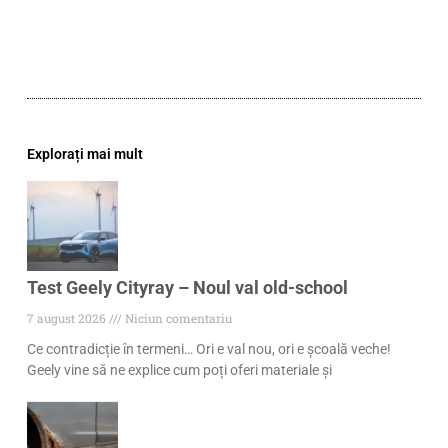
Explorați mai mult
Test Geely Cityray – Noul val old-school
7 august 2026
Niciun comentariu
Ce contradicție în termeni… Ori e val nou, ori e școală veche!
Geely vine să ne explice cum poți oferi materiale și