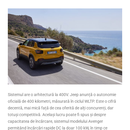
Sistemul are o arhitectură la 400V. Jeep anunță o autonomie
oficială de 400 kilometri, măsurată în ciclul WLTP. Este o cifră
decentă, mai mică față de cea oferită de alți concurenți, dar
totuși competitivă. Același lucru poate fi spus și despre
capacitatea de încărcare, sistemul modelului Avenger
permițând încărcări rapide DC la doar 100 kW, în timp ce