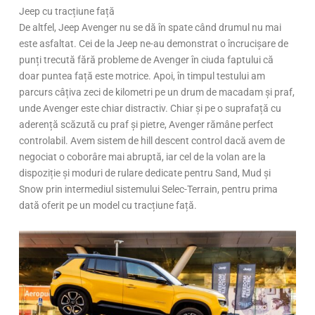
Jeep cu tracțiune față
De altfel, Jeep Avenger nu se dă în spate când drumul nu mai
este asfaltat. Cei de la Jeep ne-au demonstrat o încrucișare de
punți trecută fără probleme de Avenger în ciuda faptului că
doar puntea față este motrice. Apoi, în timpul testului am
parcurs câțiva zeci de kilometri pe un drum de macadam și praf,
unde Avenger este chiar distractiv. Chiar și pe o suprafață cu
aderență scăzută cu praf și pietre, Avenger rămâne perfect
controlabil. Avem sistem de hill descent control dacă avem de
negociat o coborâre mai abruptă, iar cel de la volan are la
dispoziție și moduri de rulare dedicate pentru Sand, Mud și
Snow prin intermediul sistemului Selec-Terrain, pentru prima
dată oferit pe un model cu tracțiune față.