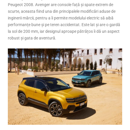
Peugeot 2008. Avenger are console față și spate extrem de
scurte, aceasta fiind una din principalele modificări aduse de
inginerii mărcii, pentru a îi permite modelului electric să aibă
performanțe bune și pe teren accidentat. Este lat și are o gardă
la sol de 200 mm, iar designul aproape pătrățos îi dă un aspect
robust și gata de aventură.