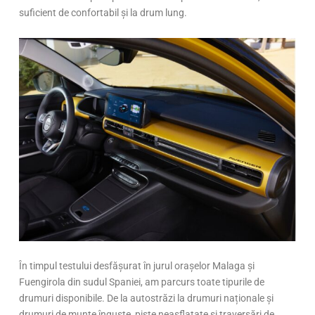
suficient de confortabil și la drum lung.
În timpul testului desfășurat în jurul orașelor Malaga și
Fuengirola din sudul Spaniei, am parcurs toate tipurile de
drumuri disponibile. De la autostrăzi la drumuri naționale și
drumuri de munte înguste, piste neasflatate și traversări de