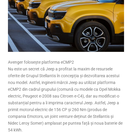
Avenger folosește platforma eCMP2
Nu este un secret că Jeep a profitat la maxim de resursele
oferite de Grupul Stellantis în concepția și dezvoltarea acestui
nou model. Astfel, inginerii mărcii Jeep au utilizat platforma
eCMP2 din cadrul grupului (comună cu modele ca Opel Mokka
electric, Peugeot e-2008 sau Citroen e-C4), dar au modificat-o
substanțial pentru a îi imprima caracterul Jeep. Astfel, Jeep a
primit motorul electric de 156 CP și 260 Nm (produs de
compania Emotors, un joint venture deținut de Stellantis și
Nidec Leroy Somer) amplasat pe puntea față și noua baterie de
54 kWh.