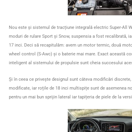
Nou este și sistemul de tracțiune integrală electric Super-All
moduri de rulare Sport și Snow, suspensia a fost recalibrată, ia
17 inci. Deci să recapitulăm: avem un motor termic, două motoa
wheel control (S-Awc) și o baterie mai mare. Exact această c
inteligent al sistemului de propulsie sunt cheia succesului ace
Și în ceea ce privește designul sunt câteva modificări discrete, gr
modificate, iar roțile de 18 inci multispițe sunt de asemenea no
pentru un mai bun sprijin lateral iar tapițeria de piele de la vers