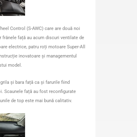
 Wheel Control (S-AWC) care are două noi
r frânele față au acum discuri ventilate de
re electrice, patru roți motoare Super-All
onstrucție inovatoare și managementul
stui model.
ila și bara față ca și farurile fiind
i. Scaunele față au fost reconfigurate
iunile de top este mai bună calitativ.