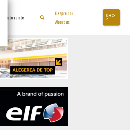
Despre noi
SHO
Auto rulate
Search
P
About us