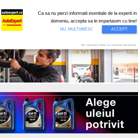
Ca sa nu pierzi informatii esentiale de la experti in
ri
Test drive
Eco
Motorsport
Proiecte speciale
Video
domeniu, accepta sa le impartasim cu tine!
NU, MULTUMESC
ACCEPT
Nu colectam date cu caracter personal.