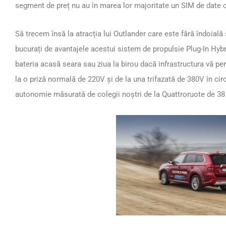
segment de preț nu au în marea lor majoritate un SIM de date c
Să trecem însă la atracția lui Outlander care este fără îndoială
bucurați de avantajele acestui sistem de propulsie Plug-In Hyb
bateria acasă seara sau ziua la birou dacă infrastructura vă pe
la o priză normală de 220V și de la una trifazată de 380V în cir
autonomie măsurată de colegii noștri de la Quattroruote de 38