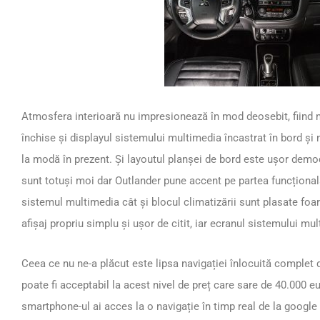
Atmosfera interioară nu impresionează în mod deosebit, fiind 
închise și displayul sistemului multimedia încastrat în bord ș
la modă în prezent. Și layoutul planșei de bord este ușor demoda
sunt totuși moi dar Outlander pune accent pe partea funcțional
sistemul multimedia cât și blocul climatizării sunt plasate foar
afișaj propriu simplu și ușor de citit, iar ecranul sistemului mu
Ceea ce nu ne-a plăcut este lipsa navigației înlocuită complet
poate fi acceptabil la acest nivel de preț care sare de 40.000 e
smartphone-ul ai acces la o navigație în timp real de la google