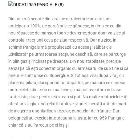
Din nou mă scoate din viraj pe o traiectorie pe care am
anticipat-o 100%, de parcă știe ce gândesc, în timp ce eu din
nou răsucesc de manșon foarte devreme, doar-doar va zice și
controlul tracțiunii ceva pe ziua respectivă. Dar nu zice, în
schimb Panigale mă propulsează cu aceeași sălbăticie
„civilizată“ pe următoarea secțiune deschisă, care se parcurge
în plin gaz și înclinat pe dreapta. Din nou stabilitate, precizie,
senzația că ești conectat organic cu armăsarul de sub tine și că
pneurile sunt unse cu Superglue. Și tot așa viraj după viraj, cu
plăcerea pilotajului sporind tur după tur, pe măsură ce cunosc
motocicleta din ce în ce mai bine și mă pot aventura în trase
fanteziste, doar pentru că vreau și pot. Nu multe motociclete îți
oferă privilegiul unei relații intuitive și unei libertăți atât de mari
de alegere a unghiurilor, vitezelor, punctelor de frânare. Dar
bolognezii au excelat întotdeauna la asta, iar cu 959 Panigale
chiar că s-au întrecut pe ei înșiși.