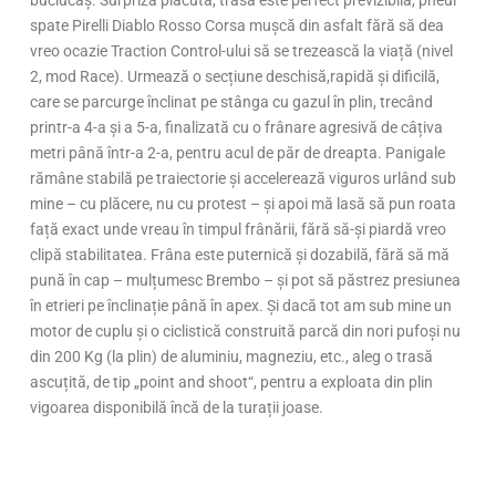
spate Pirelli Diablo Rosso Corsa mușcă din asfalt fără să dea
vreo ocazie Traction Control-ului să se trezească la viață (nivel
2, mod Race). Urmează o secțiune deschisă,rapidă și dificilă,
care se parcurge înclinat pe stânga cu gazul în plin, trecând
printr-a 4-a și a 5-a, finalizată cu o frânare agresivă de câțiva
metri până într-a 2-a, pentru acul de păr de dreapta. Panigale
rămâne stabilă pe traiectorie și accelerează viguros urlând sub
mine – cu plăcere, nu cu protest – și apoi mă lasă să pun roata
față exact unde vreau în timpul frânării, fără să-și piardă vreo
clipă stabilitatea. Frâna este puternică și dozabilă, fără să mă
pună în cap – mulțumesc Brembo – și pot să păstrez presiunea
în etrieri pe înclinație până în apex. Și dacă tot am sub mine un
motor de cuplu și o ciclistică construită parcă din nori pufoși nu
din 200 Kg (la plin) de aluminiu, magneziu, etc., aleg o trasă
ascuțită, de tip „point and shoot“, pentru a exploata din plin
vigoarea disponibilă încă de la turații joase.