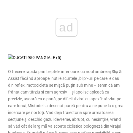
ad
O trecere rapidă prin treptele inferioare, cu noul ambreiaj Slip &
Assist făcând aproape inutile scurtele „blip“-uri pe care le dau
din reflex, motocicleta se mișcă puțin sub mine – semn că am
frânat cam târziu și cam agresiv – și apoi se apleacă cu
precizie, ușoară ca o pană, pe dificilul viraj cu apex întârziat pe
care Ionuț Mistode l-a desenat parcă pentru a ne pune la o grea
încercare pe noi toți. Văd deja traiectoria spre următoarea
secțiune și deschid gazul devreme, abrupt, cu nesimțire, vrând
să văd cât de larg mă va scoate ciclistica bologneză din virajul
buclucaș. Surpriză plăcută, trasa este perfect previzibilă, pneul