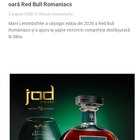
oară Red Bull Romaniacs
2 august 2026
Niciun comentariu
Mani Lettenbichler a câștigat ediția din 2026 a Red Bull
Romaniacs și a ajuns la șapte victorii în competiția desfășurată
la Sibiu.