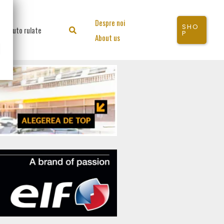
Despre noi
SHO
Auto rulate
Search
P
About us