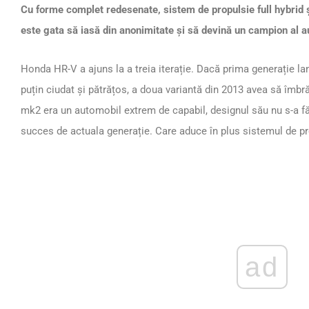
Cu forme complet redesenate, sistem de propulsie full hybrid 
este gata să iasă din anonimitate și să devină un campion al 
Honda HR-V a ajuns la a treia iterație. Dacă prima generație lan
puțin ciudat și pătrățos, a doua variantă din 2013 avea să îmbrăț
mk2 era un automobil extrem de capabil, designul său nu s-a f
succes de actuala generație. Care aduce în plus sistemul de pr
ad