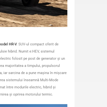
model HR-V
. SUV-ul compact oferit de
lsie hibrid. Numit e:HEV, sistemul
ectric folosit pe post de generator și un
rea majoritatea a timpului, propulsorul
ia, iar sarcina de a pune mașina în mișcare
irea sistemului înseamnă Multi-Mode
at între modurile electric, hibrid și
rnirea și oprirea motorului termic.