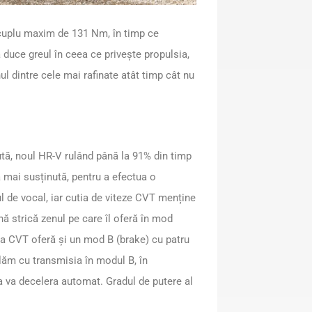
cuplu maxim de 131 Nm, în timp ce
duce greul în ceea ce privește propulsia,
l dintre cele mai rafinate atât timp cât nu
cută, noul HR-V rulând până la 91% din timp
 mai susținută, pentru a efectua o
l de vocal, iar cutia de viteze CVT menține
nă strică zenul pe care îl oferă în mod
ia CVT oferă și un mod B (brake) cu patru
ulăm cu transmisia în modul B, în
va decelera automat. Gradul de putere al