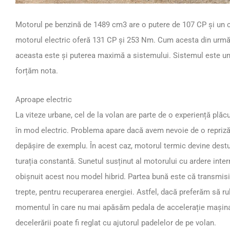
Motorul pe benzină de 1489 cm3 are o putere de 107 CP și un 
motorul electric oferă 131 CP și 253 Nm. Cum acesta din urmă 
aceasta este și puterea maximă a sistemului. Sistemul este unu
forțăm nota.
Aproape electric
La viteze urbane, cel de la volan are parte de o experiență plă
în mod electric. Problema apare dacă avem nevoie de o repriză
depășire de exemplu. În acest caz, motorul termic devine destu
turația constantă. Sunetul susținut al motorului cu ardere inter
obișnuit acest nou model hibrid. Partea bună este că transmis
trepte, pentru recuperarea energiei. Astfel, dacă preferăm să r
momentul în care nu mai apăsăm pedala de accelerație mașina 
decelerării poate fi reglat cu ajutorul padelelor de pe volan.