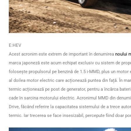
E:HEV
Acest acronim este extrem de important în denumirea
noului 
marca japoneză este acum echipat exclusiv cu sistem de propu
folosește propulsorul pe benzină de 1.5 i-MMD, plus un motor el
al doilea motor electric care acționează puntea din față. În ma
termic acționează pe post de generator, pentru a încărca bater
cade în sarcina motorului electric. Acronimul MMD din denum
Drive, făcând referire la capacitatea sistemului de a trece autom
termic. Iar trecerea se face insesizabil, percepute fiind doar po