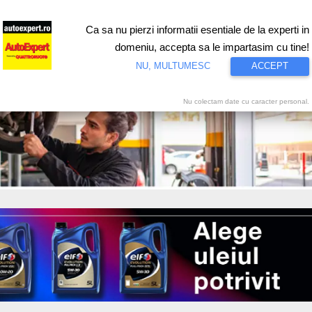
Ca sa nu pierzi informatii esentiale de la experti in
ri
Test drive
Eco
Motorsport
Proiecte speciale
Video
domeniu, accepta sa le impartasim cu tine!
NU, MULTUMESC
ACCEPT
Nu colectam date cu caracter personal.