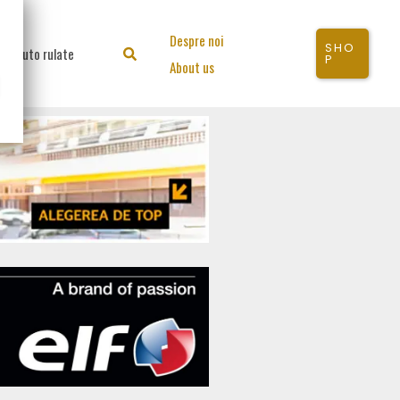
Despre noi
SHO
Auto rulate
Search
P
About us