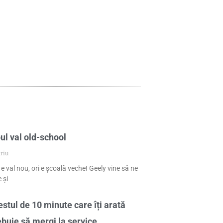
ul val old-school
riu
 e val nou, ori e școală veche! Geely vine să ne
 și
stul de 10 minute care îți arată
ebuie să mergi la service