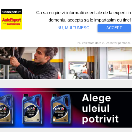
Ca sa nu pierzi informatii esentiale de la experti in
ri
Test drive
Eco
Motorsport
Proiecte speciale
Video
domeniu, accepta sa le impartasim cu tine!
NU, MULTUMESC
ACCEPT
Nu colectam date cu caracter personal.