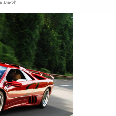
ă „Diavol”