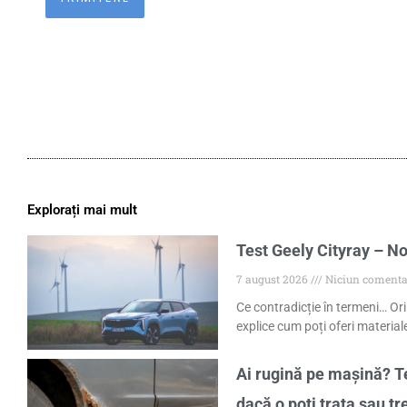
Explorați mai mult
Test Geely Cityray – No
7 august 2026
Niciun comenta
Ce contradicție în termeni… Ori
explice cum poți oferi materiale
Ai rugină pe mașină? Te
dacă o poți trata sau tr