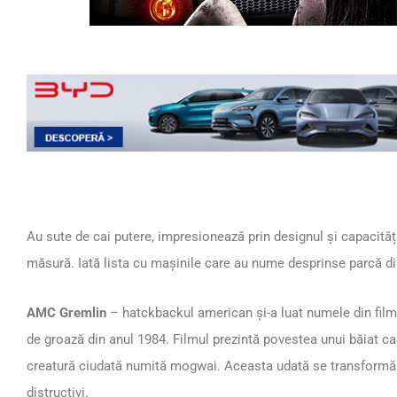
Au sute de cai putere, impresionează prin designul și capacități
măsură. Iată lista cu mașinile care au nume desprinse parcă di
AMC Gremlin
– hatckbackul american și-a luat numele din film
de groază din anul 1984. Filmul prezintă povestea unui băiat 
creatură ciudată numită mogwai. Aceasta udată se transformă în
distructivi.