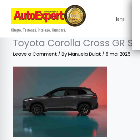
Skip
to
Home
Ști
content
Citește. Testează. Întelege. Cumpără.
Toyota Corolla Cross GR Sp
Leave a Comment
/ By
Manuela Bulat
/
8 mai 2025