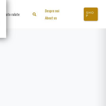
Despre noi
SHO
Auto rulate
Search
P
About us