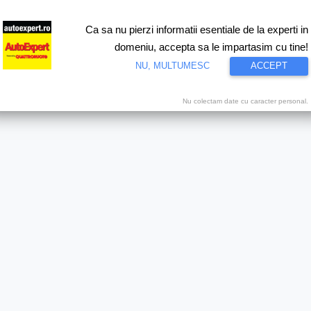
Ca sa nu pierzi informatii esentiale de la experti in
ri
Test drive
Eco
Motorsport
Proiecte speciale
Video
domeniu, accepta sa le impartasim cu tine!
NU, MULTUMESC
ACCEPT
ort AutoExpert.ro
Nu colectam date cu caracter personal.