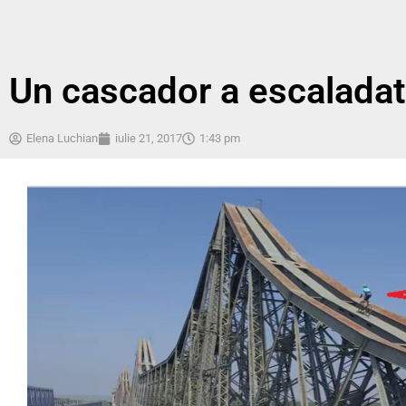
Un cascador a escaladat 
Elena Luchian
iulie 21, 2017
1:43 pm