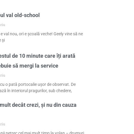
ul val old-school
riu
 e val nou, ori e școală veche! Geely vine să ne
 și
stul de 10 minute care îți arată
ebuie să mergi la service
riu
cu o pată portocalie ușor de observat. De
ză în interiorul pragurilor, sub chedere,
mult decât crezi, și nu din cauza
riu
nii petrec cel mai mult timp la volan – drumuri