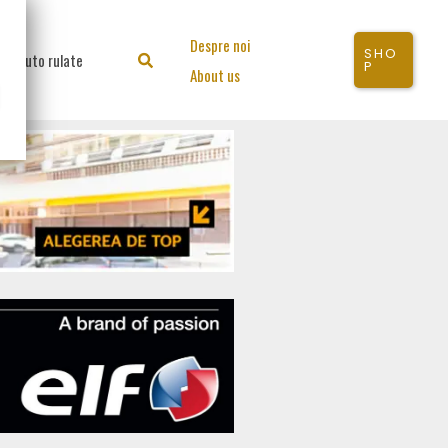
Despre noi
SHO
Auto rulate
Search
P
About us