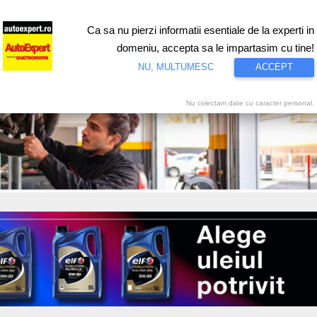
Ca sa nu pierzi informatii esentiale de la experti in
ri
Test drive
Eco
Motorsport
Proiecte speciale
Video
domeniu, accepta sa le impartasim cu tine!
NU, MULTUMESC
ACCEPT
Nu colectam date cu caracter personal.