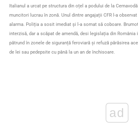
Italianul a urcat pe structura din oțel a podului de la Cernavod
muncitori lucrau în zonă. Unul dintre angajații CFR l-a observat p
alarma. Poliția a sosit imediat și l-a somat să coboare. Brumot
interzisă, dar a scăpat de amendă, desi legislația din Români
pătrund în zonele de siguranță feroviară și refuză părăsirea ac
de lei sau pedepsite cu până la un an de închisoare.
ad