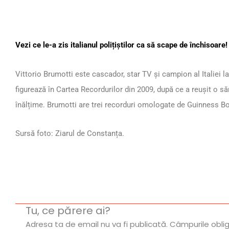
Vezi ce le-a zis italianul polițiștilor ca să scape de închisoare!
Vittorio Brumotti este cascador, star TV și campion al Italiei la t
figurează în Cartea Recordurilor din 2009, după ce a reușit o săr
înălțime. Brumotti are trei recorduri omologate de Guinness B
Sursă foto: Ziarul de Constanța.
Tu, ce părere ai?
Adresa ta de email nu va fi publicată.
Câmpurile obli