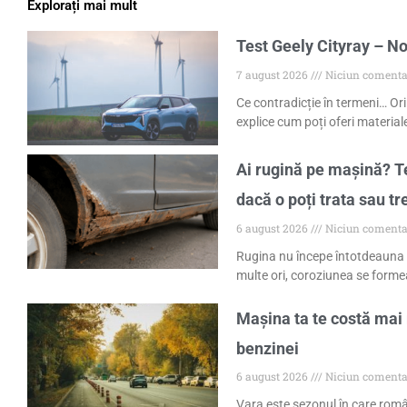
Explorați mai mult
Test Geely Cityray – No
7 august 2026
Niciun comenta
Ce contradicție în termeni… Ori
explice cum poți oferi materiale
Ai rugină pe mașină? Te
dacă o poți trata sau tr
6 august 2026
Niciun comenta
Rugina nu începe întotdeauna 
multe ori, coroziunea se formea
Mașina ta te costă mai 
benzinei
6 august 2026
Niciun comenta
Vara este sezonul în care româ