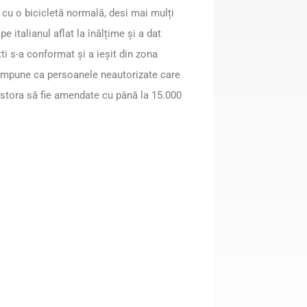
ă cu o bicicletă normală, desi mai mulți
e italianul aflat la înălțime și a dat
ti s-a conformat și a ieșit din zona
a impune ca persoanele neautorizate care
estora să fie amendate cu până la 15.000