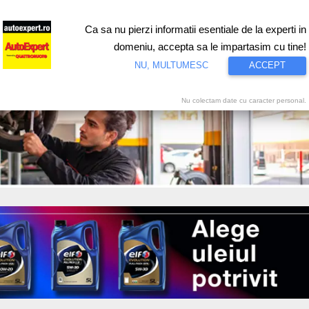
Ca sa nu pierzi informatii esentiale de la experti in
ri
Test drive
Eco
Motorsport
Proiecte speciale
Video
domeniu, accepta sa le impartasim cu tine!
NU, MULTUMESC
ACCEPT
Nu colectam date cu caracter personal.