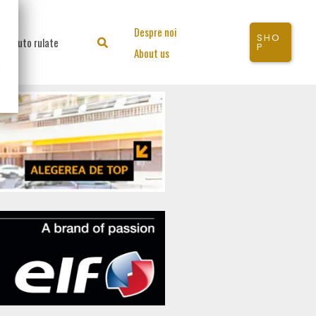
Despre noi
SHO
Auto rulate
Search
P
About us