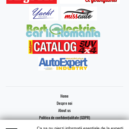
Home
Despre noi
About us
Politica de confidențialitate (GDPR)
Ca sa nu pierzi informatii esentiale de la experti