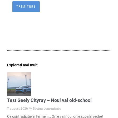
Explorați mai mult
Test Geely Cityray – Noul val old-school
7 august 2026
Niciun comentariu
Ce contradicție în termeni… Ori e val nou, ori e școală veche!