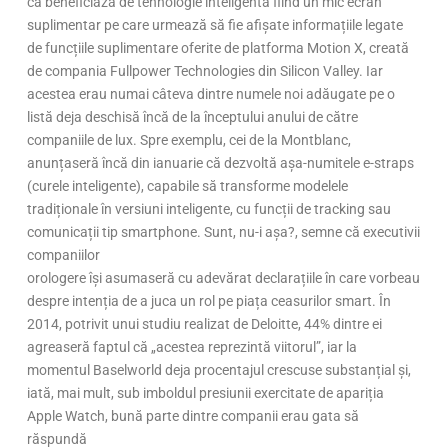
că beneficiază de tehnologie inteligentă fiind un mic ecran
suplimentar pe care urmează să fie afișate informațiile legate
de funcțiile suplimentare oferite de platforma Motion X, creată
de compania Fullpower Technologies din Silicon Valley. Iar
acestea erau numai câteva dintre numele noi adăugate pe o
listă deja deschisă încă de la începtului anului de către
companiile de lux. Spre exemplu, cei de la Montblanc,
anunțaseră încă din ianuarie că dezvoltă așa-numitele e-straps
(curele inteligente), capabile să transforme modelele
tradiționale în versiuni inteligente, cu funcții de tracking sau
comunicații tip smartphone. Sunt, nu-i așa?, semne că executivii
companiilor
orologere își asumaseră cu adevărat declarațiile în care vorbeau
despre intenția de a juca un rol pe piața ceasurilor smart. În
2014, potrivit unui studiu realizat de Deloitte, 44% dintre ei
agreaseră faptul că „acestea reprezintă viitorul”, iar la
momentul Baselworld deja procentajul crescuse substanțial și,
iată, mai mult, sub imboldul presiunii exercitate de apariția
Apple Watch, bună parte dintre companii erau gata să
răspundă