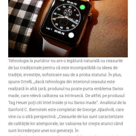
Tehnologia la purtător nu are o legătură naturală cu ceasurile
de lux tradiționale pentru că este incompatibilă cu ideea de
tradiție, investiție, sofisticare sau de a proba statutul. În plus,
spune Ortelli, „dacă tehnologia din interiorul ceasului este
realizată în altă țară, produsul nu poate purta emblema Swiss
made, care relevă calitatea sa intrinsecă. De altfel, pe produsul
Tag Heuer poți citi Intel Inside și nu Swiss made”. Analistul de la
Sanford C. Bernstein este completat de George Jijiashvili, care
vine cu o altă perspectivă: „Ceasurile de lux sunt caracterizate
de calitățile lor atemporale, iar valoarea lor crește atunci când
sunt încredințate unei noi generații. În