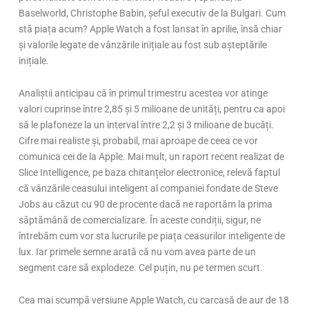
Baselworld, Christophe Babin, șeful executiv de la Bulgari. Cum
stă piața acum? Apple Watch a fost lansat în aprilie, însă chiar
și valorile legate de vânzările inițiale au fost sub așteptările
inițiale.
Analiștii anticipau că în primul trimestru acestea vor atinge
valori cuprinse între 2,85 și 5 milioane de unități, pentru ca apoi
să le plafoneze la un interval între 2,2 și 3 milioane de bucăți.
Cifre mai realiste și, probabil, mai aproape de ceea ce vor
comunica cei de la Apple. Mai mult, un raport recent realizat de
Slice Intelligence, pe baza chitanțelor electronice, relevă faptul
că vânzările ceasului inteligent al companiei fondate de Steve
Jobs au căzut cu 90 de procente dacă ne raportăm la prima
săptămână de comercializare. În aceste condiții, sigur, ne
întrebăm cum vor sta lucrurile pe piața ceasurilor inteligente de
lux. Iar primele semne arată că nu vom avea parte de un
segment care să explodeze. Cel puțin, nu pe termen scurt.
Cea mai scumpă versiune Apple Watch, cu carcasă de aur de 18