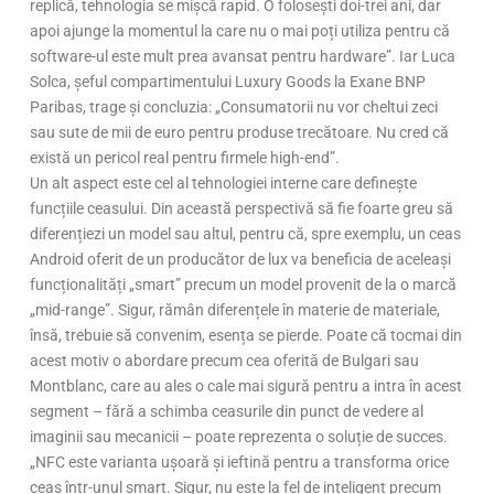
replică, tehnologia se mișcă rapid. O folosești doi-trei ani, dar
apoi ajunge la momentul la care nu o mai poți utiliza pentru că
software-ul este mult prea avansat pentru hardware”. Iar Luca
Solca, șeful compartimentului Luxury Goods la Exane BNP
Paribas, trage și concluzia: „Consumatorii nu vor cheltui zeci
sau sute de mii de euro pentru produse trecătoare. Nu cred că
există un pericol real pentru firmele high-end”.
Un alt aspect este cel al tehnologiei interne care definește
funcțiile ceasului. Din această perspectivă să fie foarte greu să
diferențiezi un model sau altul, pentru că, spre exemplu, un ceas
Android oferit de un producător de lux va beneficia de aceleași
funcționalități „smart” precum un model provenit de la o marcă
„mid-range”. Sigur, rămân diferențele în materie de materiale,
însă, trebuie să convenim, esența se pierde. Poate că tocmai din
acest motiv o abordare precum cea oferită de Bulgari sau
Montblanc, care au ales o cale mai sigură pentru a intra în acest
segment – fără a schimba ceasurile din punct de vedere al
imaginii sau mecanicii – poate reprezenta o soluție de succes.
„NFC este varianta ușoară și ieftină pentru a transforma orice
ceas într-unul smart. Sigur, nu este la fel de inteligent precum