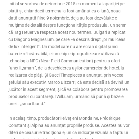
Inițial se vorbea de octombrie 2015 ca moment al apariției pe
piață și, chiar dacă termenul a fost amânat cu o lună, noua
dată anunțată fiind 9 noiembrie, deja au fost dezvăluite o
mulțime de detalii despre funcționalitățile produsului, un semn
că Tag Heuer va respecta acest nou termen. Bulgari a replicat
cu Diagono Magnesium, pe care l-a descris drept „primul ceas
de lux inteligent”. Un model care nu are ecran digital și nici
baterie reîncărcabilă, ci un chip criptografic care utilizează
tehnologia NFC (Near Field Communication) pentru a oferi
funcții „smart”, de la deschiderea ușilor camerelor de hotel, la
realizarea de plăți. Și Gucci Timepieces a anunțat, prin vocea
șefului său executiv, Marco Bizzarri, că este decisă să devină un
jucător în acest segment, și că va colabora pentru promovarea
produselor cu cântărețul Will.i.am, urmând să pună și bazele
unei… „smartband.”
În același timp, producătorii elvețieni Mondaine, Frédérique
Constant și Alpina au anunțat propriile produse. Acestea nu vor
diferi de ceasurile tradiționale, unica indicație vizuală a faptului