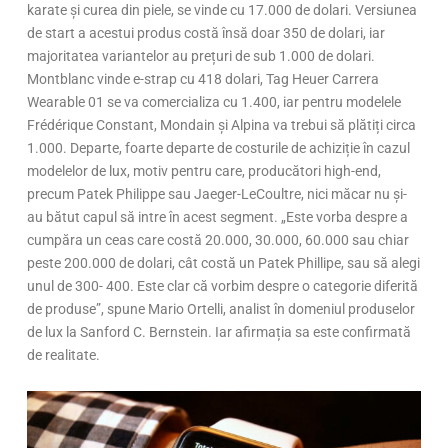
karate și curea din piele, se vinde cu 17.000 de dolari. Versiunea
de start a acestui produs costă însă doar 350 de dolari, iar
majoritatea variantelor au prețuri de sub 1.000 de dolari.
Montblanc vinde e-strap cu 418 dolari, Tag Heuer Carrera
Wearable 01 se va comercializa cu 1.400, iar pentru modelele
Frédérique Constant, Mondain și Alpina va trebui să plătiți circa
1.000. Departe, foarte departe de costurile de achiziție în cazul
modelelor de lux, motiv pentru care, producători high-end,
precum Patek Philippe sau Jaeger-LeCoultre, nici măcar nu și-
au bătut capul să intre în acest segment. „Este vorba despre a
cumpăra un ceas care costă 20.000, 30.000, 60.000 sau chiar
peste 200.000 de dolari, cât costă un Patek Phillipe, sau să alegi
unul de 300- 400. Este clar că vorbim despre o categorie diferită
de produse”, spune Mario Ortelli, analist în domeniul produselor
de lux la Sanford C. Bernstein. Iar afirmația sa este confirmată
de realitate.