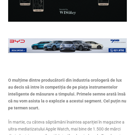
O mulțime dintre producătorii din industria orologeră de lux
au decis să intre în competiția de pe piața instrumentelor
inteligente de măsurare a timpului. Primele semne arată însă
că nu vom asista la o explozie a acestui segment. Cel puțin nu
pe termen scurt.
În martie, cu câteva săptămâni înaintea apariției în magazine a
ultra-mediatizatului Apple Watch, mai bine de 1.500 de mărci