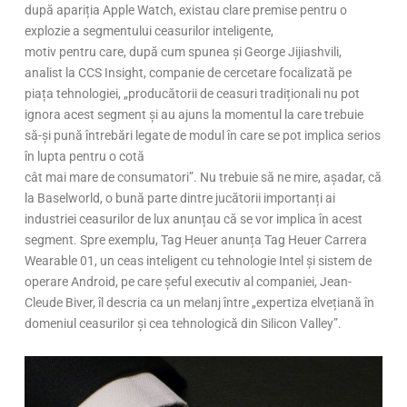
după apariția Apple Watch, existau clare premise pentru o
explozie a segmentului ceasurilor inteligente,
motiv pentru care, după cum spunea și George Jijiashvili,
analist la CCS Insight, companie de cercetare focalizată pe
piața tehnologiei, „producătorii de ceasuri tradiționali nu pot
ignora acest segment și au ajuns la momentul la care trebuie
să-și pună întrebări legate de modul în care se pot implica serios
în lupta pentru o cotă
cât mai mare de consumatori”. Nu trebuie să ne mire, așadar, că
la Baselworld, o bună parte dintre jucătorii importanți ai
industriei ceasurilor de lux anunțau că se vor implica în acest
segment. Spre exemplu, Tag Heuer anunța Tag Heuer Carrera
Wearable 01, un ceas inteligent cu tehnologie Intel și sistem de
operare Android, pe care șeful executiv al companiei, Jean-
Cleude Biver, îl descria ca un melanj între „expertiza elvețiană în
domeniul ceasurilor și cea tehnologică din Silicon Valley”.