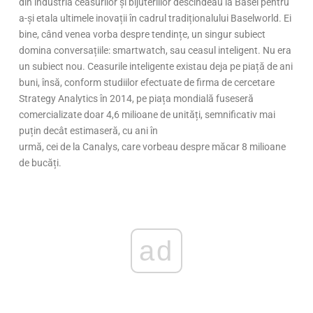
din industria ceasurilor și bijuteriilor descindeau la Basel pentru
a-și etala ultimele inovații în cadrul tradiționalului Baselworld. Ei
bine, când venea vorba despre tendințe, un singur subiect
domina conversațiile: smartwatch, sau ceasul inteligent. Nu era
un subiect nou. Ceasurile inteligente existau deja pe piață de ani
buni, însă, conform studiilor efectuate de firma de cercetare
Strategy Analytics în 2014, pe piața mondială fuseseră
comercializate doar 4,6 milioane de unități, semnificativ mai
puțin decât estimaseră, cu ani în
urmă, cei de la Canalys, care vorbeau despre măcar 8 milioane
de bucăți.
ad