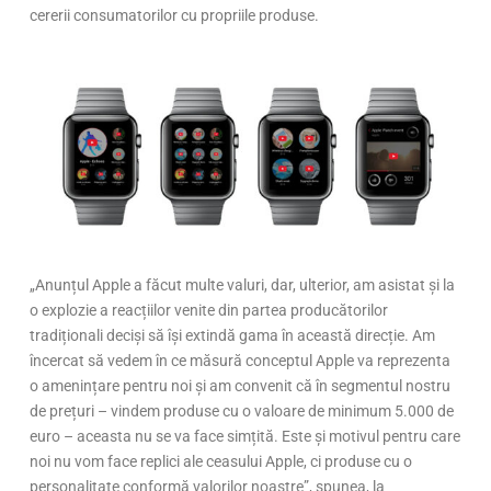
cererii consumatorilor cu propriile produse.
„Anunțul Apple a făcut multe valuri, dar, ulterior, am asistat și la
o explozie a reacțiilor venite din partea producătorilor
tradiționali deciși să își extindă gama în această direcție. Am
încercat să vedem în ce măsură conceptul Apple va reprezenta
o amenințare pentru noi și am convenit că în segmentul nostru
de prețuri – vindem produse cu o valoare de minimum 5.000 de
euro – aceasta nu se va face simțită. Este și motivul pentru care
noi nu vom face replici ale ceasului Apple, ci produse cu o
personalitate conformă valorilor noastre”, spunea, la