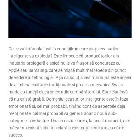
Ce se va întâmpla însă în condițiile în care piața ceasurilor
inteligente va exploda? Este limpede că producătorilor din
industria orologeră clasică nu le va fi ușor să concureze cu
Apple sau Samsung, care se mișcă mult mai repede din punct
de vedere al tehnologiei. Așa că soluția cea mai bună este aceea
de a îmbina calitățile tradiționale și precizia mecanică Swiss
made cu funcții electronice utile cumpărătorului. Este clar însă
că nu există grabă. Domeniul ceasurilor inteligente este în faza
embrionară și, cel mai probabil, ținând cont de aspectele deja
menționate, cel mai probabil va genera doar o nouă sub-
categorie în industrie. Una în cazul căreia, la acest moment, nici
măcar nu există indicația clară a existenței unui traseu către
succes.