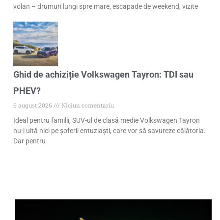
volan – drumuri lungi spre mare, escapade de weekend, vizite
Ghid de achiziție Volkswagen Tayron: TDI sau
PHEV?
6 august 2026
Niciun comentariu
Ideal pentru familii, SUV-ul de clasă medie Volkswagen Tayron
nu-i uită nici pe șoferii entuziaști, care vor să savureze călătoria.
Dar pentru