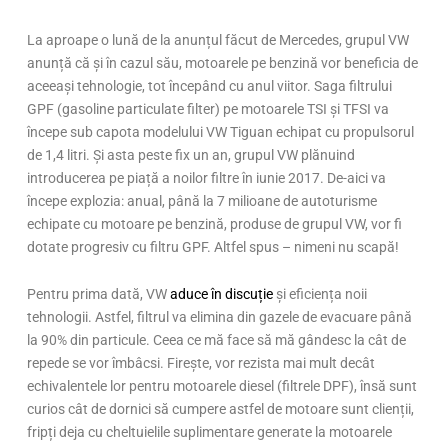
La aproape o lună de la anunțul făcut de Mercedes, grupul VW
anunță că și în cazul său, motoarele pe benzină vor beneficia de
aceeași tehnologie, tot începând cu anul viitor. Saga filtrului
GPF (gasoline particulate filter) pe motoarele TSI și TFSI va
începe sub capota modelului VW Tiguan echipat cu propulsorul
de 1,4 litri. Și asta peste fix un an, grupul VW plănuind
introducerea pe piață a noilor filtre în iunie 2017. De-aici va
începe explozia: anual, până la 7 milioane de autoturisme
echipate cu motoare pe benzină, produse de grupul VW, vor fi
dotate progresiv cu filtru GPF. Altfel spus – nimeni nu scapă!
Pentru prima dată, VW
aduce în discuție
și eficiența noii
tehnologii. Astfel, filtrul va elimina din gazele de evacuare până
la 90% din particule. Ceea ce mă face să mă gândesc la cât de
repede se vor îmbâcsi. Firește, vor rezista mai mult decât
echivalentele lor pentru motoarele diesel (filtrele DPF), însă sunt
curios cât de dornici să cumpere astfel de motoare sunt clienții,
fripți deja cu cheltuielile suplimentare generate la motoarele