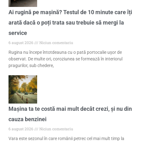
Ai rugină pe mașină? Testul de 10 minute care îți
arată dacă o poți trata sau trebuie să mergi la
service
6 august 2026
Niciun comentariu
Rugina nu începe întotdeauna cu o pată portocalie ușor de
observat. De multe ori, coroziunea se formează în interiorul
pragurilor, sub chedere,
Mașina ta te costă mai mult decât crezi, și nu din
cauza benzinei
6 august 2026
Niciun comentariu
Vara este sezonul în care românii petrec cel mai mult timp la