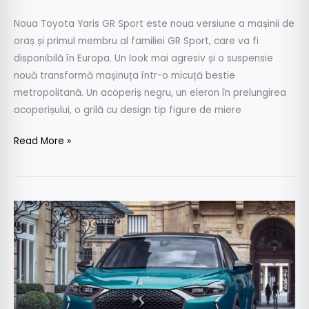
Noua Toyota Yaris GR Sport este noua versiune a mașinii de
oraș și primul membru al familiei GR Sport, care va fi
disponibilă în Europa. Un look mai agresiv și o suspensie
nouă transformă mașinuța într-o micuță bestie
metropolitană. Un acoperiș negru, un eleron în prelungirea
acoperișului, o grilă cu design tip figure de miere
Read More »
Noul
DS
3
Crossback
va
fi