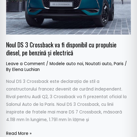
disponibil
cu
propulsie
diesel,
pe
benzină
Noul DS 3 Crossback va fi disponibil cu propulsie
și
diesel, pe benzină și electrică
electrică
Leave a Comment
/
Modele auto noi
,
Noutati auto
,
Paris
/
By
Elena Luchian
Noul DS 3 Crossback este declarația de stil a
constructorului francez devenit de curând independent.
Rival pentru Audi Q2, 3 Crossback va fi prezentat oficial la
Salonul Auto de la Paris. Noul DS 3 Crossback, cu linii
inspirate de fratele mai mare DS 7 Crossback, măsoară
4.118 mm în lungime, 1.791 mm în lățme și
Read More »