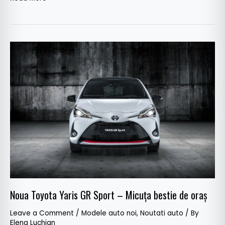
Noua
Toyota
Yaris
GR
Sport
–
Micuța
bestie
de
oraș
Noua Toyota Yaris GR Sport – Micuța bestie de oraș
Leave a Comment
/
Modele auto noi
,
Noutati auto
/ By
Elena Luchian