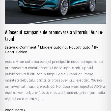
Audi
e-
tron!
A început campania de promovare a viitorului Audi e-
tron!
Leave a Comment
/
Modele auto noi
,
Noutati auto
/ By
Elena Luchian
Audi e-tron este personajul principal în noua campanie de
promovare a constructorului de la Ingolstadt. Spotul
publicitar va fi difuzat în timpul galei Premiilor Emmy,
înaintea debutului oficial al crossover-ului electric. “Nu noi
am inventat mașina electrică. Noi doar i-am injectat ADN-ul
Audi și l-am eliberat”, este mesajul transmis prin intermediul
clipului cu o durată […]
Read More »